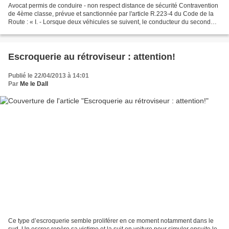
Avocat permis de conduire - non respect distance de sécurité Contravention
de 4ème classe, prévue et sanctionnée par l'article R.223-4 du Code de la
Route : « I. - Lorsque deux véhicules se suivent, le conducteur du second
doit maintenir une distance...
Escroquerie au rétroviseur : attention!
Publié le 22/04/2013 à 14:01
Par
Me le Dall
Ce type d’escroquerie semble proliférer en ce moment notamment dans le
sud. Un escroc repère sa victime et la suit en voiture pour simuler ensuite le