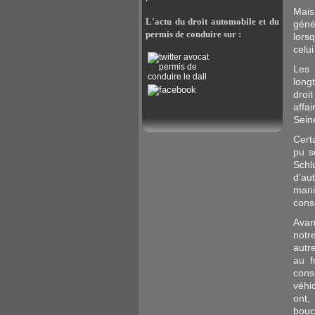
Mais
L'actu du droit automobile et du
géné
permis de conduire sur :
lors
celui
Les 
long
droi
affa
Sein
Cert
pu s
Schl
d’au
mani
consc
Avan
notr
autr
au f
cons
véhi
ont,
bouc