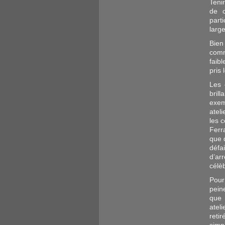
Teni
de c
part
larg
Bien
comm
faib
pris 
Les 
bril
exem
atel
les 
Ferr
que 
défa
d’ar
célè
Pour
pein
que 
atel
reti
simp