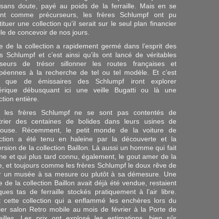
 sans doute, payé au poids de la ferraille. Mais en se
nt comme précurseurs, les frères Schlumpf ont pu
ituer une collection qu’il serait sur le seul plan financier
cile de concevoir de nos jours.
ée de la collection a rapidement germé dans l’esprit des
es Schlumpf et c’est ainsi qu’ils ont lancé de véritables
seurs de trésor sillonner les routes françaises et
péennes à la recherche de tel ou tel modèle. Et c’est
i que de émissaires des Schlumpf iront explorer
érique débusquant ici une veille Bugatti ou là une
ction entière.
 les frères Schlumpf ne se sont pas contentés de
trier des centaines de bolides dans leurs usines de
ouse. Récemment, le petit monde de la voiture de
ection a été tenu en haleine par la découverte et la
ersion de la collection Baillon. Là aussi un homme qui fait
une et qui plus tard connu, également, le gout amer de la
e, et toujours comme les frères Schlumpf le doux rêve de
r un musée à sa mesure ou plutôt à sa démesure. Une
e de la collection Baillon avait déjà été vendue, restaient
ques tas de ferraille stockés pratiquement à l’air libre.
t cette collection qui a enflammé les enchères lors du
ier salon Retro mobile au mois de février à la Porte de
ailles. Les prix ont explosé les estimations, bien sûr