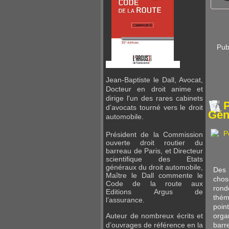
Pub
Jean-Baptiste le Dall, Avocat,
Docteur en droit anime et
dirige l'un des rares cabinets
P
d’avocats tourné vers le droit
Gén
automobile.
Président de la Commission
ouverte droit routier du
barreau de Paris, et Directeur
scientifique des Etats
généraux du droit automobile,
Des 
Maître
le Dall commente le
chos
Code de la route aux
ron
Editions
Argus de
thém
l’assurance.
poin
orga
Auteur de nombreux écrits et
barr
d’ouvrages de référence en la