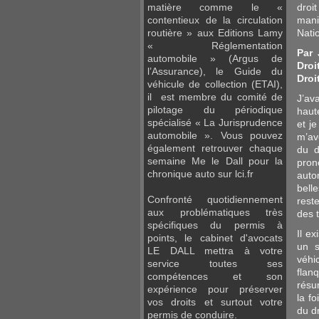
droi
matière comme le «
mani
contentieux de la circulation
Nati
routière » aux Editions Lamy
« Réglementation
Par 
automobile » (Argus de
Droi
l’Assurance), le Guide du
Droi
véhicule de collection (ETAI),
il est membre du comité de
J’av
pilotage du périodique
haut
spécialisé « La Jurisprudence
et j
automobile ». Vous pouvez
m’av
également retrouver chaque
du d
semaine Me le Dall pour la
pron
chronique auto sur lci.fr
auto
bell
Confronté quotidiennement
rest
aux problématiques très
des t
spécifiques du permis à
Il e
points, le cabinet d'avocats
un s
LE DALL mettra à votre
véhi
service toutes ses
flan
compétences et son
résu
expérience pour préserver
la f
vos droits et surtout votre
du d
permis de conduire.