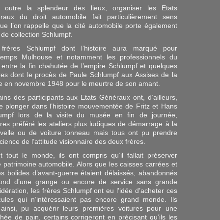
 outre la splendeur des lieux, organiser les Etats
raux du droit automobile fait particulièrement sens
que l’on rappelle que la cité automobile porte également
 de collection Schlumpf.
frères Schlumpf dont l’histoire aura marqué pour
temps Mulhouse et notamment les professionnels du
t entre la fin chahutée de l’empire Schlumpf et quelques
ires dont le procès de Paule Schlumpf aux Assises de la
e en novembre 1948 pour le meurtre de son amant.
ains des participants aux Etats Généraux ont, d’ailleurs,
e plonger dans l’histoire mouvementée de Fritz et Hans
umpf lors de la visite du musée en fin de journée,
tres préféré les ateliers plus ludiques de démarrage à la
velle ou de voiture tonneau mais tous ont pu prendre
ience de l’attitude visionnaire des deux frères.
t tout le monde, ils ont compris qu’il fallait préserver
e patrimoine automobile. Alors que les caisses carrées et
es bolides d’avant-guerre étaient délaissés, abandonnés
ond d’une grange ou encore de service sans grande
idération, les frères Schlumpf ont eu l’idée d’acheter ces
cules qui n’intéressaient pas encore grand monde. Ils
 ainsi, pu acquérir leurs premières voitures pour une
hée de pain, certains corrigeront en précisant qu’ils les