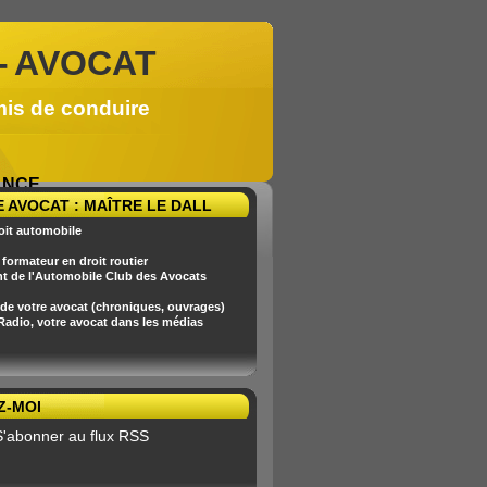
-
AVOCAT
mis de conduire
RANCE
 AVOCAT : MAÎTRE LE DALL
oit automobile
formateur en droit routier
nt de l'Automobile Club des Avocats
 de votre avocat (chroniques, ouvrages)
 Radio, votre avocat dans les médias
Z-MOI
S'abonner au flux RSS