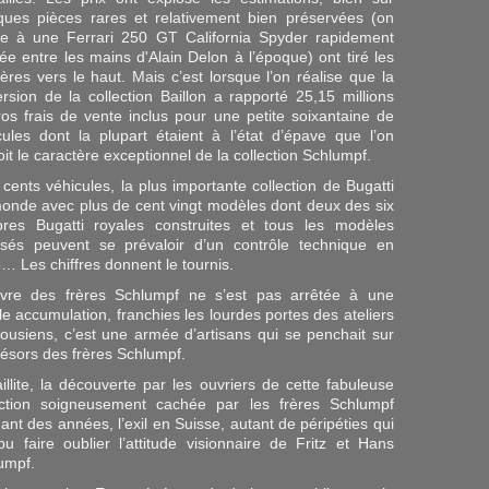
ques pièces rares et relativement bien préservées (on
e à une Ferrari 250 GT California Spyder rapidement
ée entre les mains d'Alain Delon à l’époque) ont tiré les
ères vers le haut. Mais c’est lorsque l’on réalise que la
ersion de la collection Baillon a rapporté 25,15 millions
ros frais de vente inclus pour une petite soixantaine de
cules dont la plupart étaient à l’état d’épave que l’on
it le caractère exceptionnel de la collection Schlumpf.
 cents véhicules, la plus importante collection de Bugatti
onde avec plus de cent vingt modèles dont deux des six
bres Bugatti royales construites et tous les modèles
sés peuvent se prévaloir d’un contrôle technique en
e… Les chiffres donnent le tournis.
vre des frères Schlumpf ne s’est pas arrêtée à une
le accumulation, franchies les lourdes portes des ateliers
ousiens, c’est une armée d’artisans qui se penchait sur
trésors des frères Schlumpf.
aillite, la découverte par les ouvriers de cette fabuleuse
ection soigneusement cachée par les frères Schlumpf
ant des années, l’exil en Suisse, autant de péripéties qui
pu faire oublier l’attitude visionnaire de Fritz et Hans
umpf.