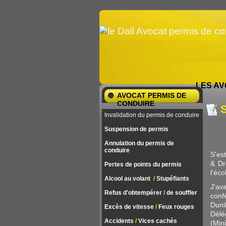
LES AV
AVOCAT PERMIS DE
CONDUIRE
S
Invalidation du permis de conduire
Suspension de permis
Annulation du permis de
conduire
S'es
& Dr
Pertes de points du permis
l'éc
Alcool au volant
/
Stupéfiants
J'av
Refus d'obtempérer
/
de souffler
conf
Duni
Excès de vitesse
/
Feux rouges
Délé
Accidents
/
Vices cachés
(Min