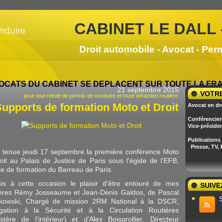
CABINET LE DALL 
Droit automobile - Avocat - Per
OCATS DU CABINET SE DEPLACENT SUR TOUTE LA F
21 septembre 2015
VOTRE
pour tout retrait de permis de conduire et toute infraction routière
upports de formation Moto et Droit
Avocat en dr
Conférencier 
Vice-préside
Publications
Presse, TV,
t tenue jeudi 17 septembre la première conférence Moto
oit au Palais de Justice de Paris sous l'égide de l'EFB,
ole de formation du Barreau de Paris.
ais à cette occasion le plaisir d'être entouré de mes
SUIVE
ères Rémy Josseaume et Jean-Denis Galdos, de Pascal
kowski, Chargé de mission 2RM National à la DSCR,
gation à la Sécurité et à la Circulation Routières
istère de l'intérieur) et d'Alex Boisgrollier, Directeur