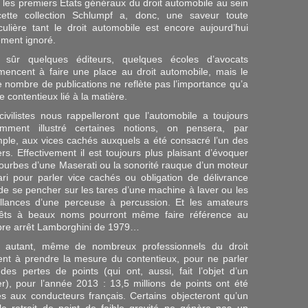
r les premiers Etats généraux du droit automobile au sein
ette collection Schlumpf a, donc, une saveur toute
iculière tant le droit automobile est encore aujourd’hui
ement ignoré.
 sûr quelques éditeurs, quelques écoles d’avocats
encent à faire une place au droit automobile, mais le
le nombre de publications ne reflète pas l’importance qu’a
le contentieux lié à la matière.
civilistes nous rappelleront que l’automobile a toujours
lamment illustré certaines notions, on pensera, par
ple, aux vices cachés auxquels a été consacré l’un des
iers. Effectivement il est toujours plus plaisant d’évoquer
courbes d’une Maserati ou la sonorité rauque d’un moteur
ari pour parler vice cachés ou obligation de délivrance
de se pencher sur les tares d’une machine à laver ou les
illances d’une perceuse à percussion. Et les amateurs
rêts à beaux noms pourront même faire référence au
bre arrêt Lamborghini de 1979…
 autant, même de nombreux professionnels du droit
ent à prendre la mesure du contentieux, pour ne parler
des pertes de points (qui ont, aussi, fait l’objet d’un
ier), pour l’année 2013 : 13,5 millions de points ont été
rés aux conducteurs français. Certains objecteront qu’un
le retrait de point de faible gravité ne génère pas un