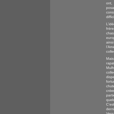
ont,
posa
const
diffi
L’id
frèr
chas
euro
ains
l’Am
colle
Mais
rapa
Mulh
coll
disp
fort
chut
crée
parti
quel
C’es
dern
Vers