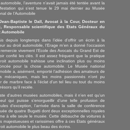
t automobile, l’aventure n’avait jamais été tentée avant la
festation qui s’est tenue le 29 mai dernier au Musée
onal de l’Automobile
Jean-Baptiste le Dall, Avocat à la Cour, Docteur en
t, Responsable scientifique des Etats Généraux du
t Automobile
ais depuis longtemps dans l’idée d’offrir un écrin à la
eur au droit automobile, l’Erage m’en a donné l’occasion
e remercie vivement l’Ecole des Avocats du Grand Est de
oir confié les clés. Il est assez fréquent que la pratique
roit automobile trahisse une inclination plus ou moins
oncée pour la chose automobile. Le Musée national
mobile a, aisément, emporté l’adhésion des amateurs de
es mécaniques, mais les moins passionnés n’ont pu
er de marbre face à l’éclat d’un tel lieu ou tout du moins
résors qu’il recèle.
xiste d’autres musées automobiles, mais il n’en est qu’un
eul qui puisse s’enorgueillir d’une telle profusion de
cules d’exception, l’arrivée dans la salle de conférence
quée de quatre Bugatti dont deux exceptionnelles royales
me à elle seule le musée. Cette débauche de voitures à
ois majestueuses et rarissimes offre à ces Etats généraux
roit automobile le plus beau des écrins.