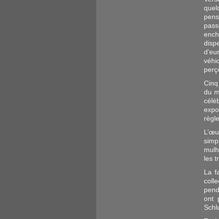
quel
pens
pass
ench
disp
d'eu
véhi
perço
Cinq
du m
célè
expo
règl
L’œu
simp
mulh
les 
La f
coll
pend
ont 
Schl