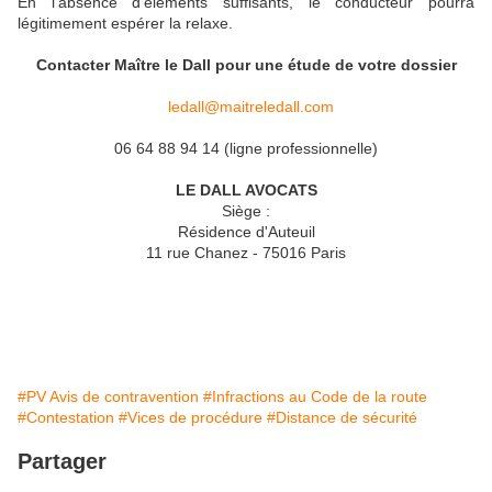
En l'absence d'éléments suffisants, le conducteur pourra
légitimement espérer la relaxe.
Contacter Maître le Dall pour une étude de votre dossier
ledall@maitreledall.com
Permanence siège : 01 85 73 05 15
06 64 88 94 14 (ligne professionnelle)
LE DALL AVOCATS
Siège :
Résidence d'Auteuil
11 rue Chanez - 75016 Paris
#PV Avis de contravention
#Infractions au Code de la route
#Contestation
#Vices de procédure
#Distance de sécurité
Partager