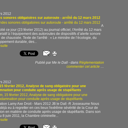
rs 2012
 sonores obligatoires sur autoroute - arrêté du 12 mars 2012
A
lié ce jour (23 février 2012) au journal officiel, l'Arrêté du 12 mars
elatif à l’équipement des autoroutes de dispositifs d’alerte sonore
e de chaussée. Texte de l'arrêté : « Le ministre de l’écologie, du
ppement durable, des...
 suite
Publié par Me le Dall
-
dans
Réglementation
commenter cet article
…
rs 2012
15 février 2012, Analyse de sang obligatoire pour une
mnation pour conduite après usage de stupéfiants
ation Lamy Axe Droit - Mars 2012 JB le Dall -R Josseaume Nous
déjà eu à regretter en ces lieux l'extrême sévérité de la Cour de
ion en matière de conduite après usage de stupéfiants. Dans son
du 8 juin 2011, la Chambre criminelle...
 suite