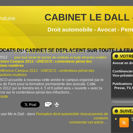
CABINET LE DALL 
Droit automobile - Avocat - Per
OCATS DU CABINET SE DEPLACENT SUR TOUTE LA F
10
40
50
60
<<
<
20
21
22
23
24
25
26
27
28
29
30
>
>>
VOTRE
 2012
pour tout retrait de permis de conduire et toute infraction routière
rence Campus 2012 - UNESCO : contentieux pénal des
Avocat en dr
tions routières
Conférencier 
Vice-préside
CO accueille à nouveau cette année le campus organisé par le
u de Paris pour la formation permanente des avocats. Cette
Publications
 2012 qui se tiendra les 4, 5 et 6 juillet sera « ouverte » avec la
Presse, TV,
ce sur le contentieux pénal des infractions...
 suite
SUIVE
 par Me le Dall
-
dans
Formation droit automobile
Avocat permis de
conduire
commenter cet article
…