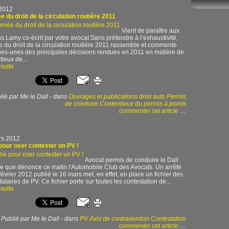
 2012
e du droit de la circulation routière 2011
Vient de paraître aux
ns Lamy co-écrit par votre avocat Sans prétendre à l’exhaustivité,
e du droit de la circulation routière 2011 rassemble et commente
es-unes des principales décisions rendues en 2011 en matière de
tieux de...
 suite
lié par Me le Dall
-
dans
Ouvrages et publications droit auto
Permis
de conduire
Contentieux du permis à points
commenter cet article
…
rs 2012
pour oser contester un PV !
Avocat permis de conduire le Dall
ce que dénonce ce matin l'Automobile Club des Avocats. Un arrêté
février 2012 publié le 16 mars met, en effet, en place un fichier des
ataires de PV. Ce fichier porte sur toutes les contestation de...
 suite
Publié par Me le Dall
-
dans
PV Avis de contravention
Contestation
commenter cet article
…