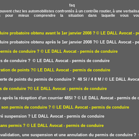
ouvent chez les automobilistes confrontés à un contrôle routier, à une verbalisati
 pour mieux comprendre la situation dans laquelle vous vou
re probatoire obtenu avant le 1er janvier 2008 ?
© LE DALL
Avocat - p
re probatoire obtenu après le 1er janvier 2008 ?
© LE DALL
Avocat - p
permis de conduire ?
© LE DALL Avocat - permis de conduire
is de conduire ?
© LE DALL Avocat - permis de conduire
ation de points ?
© LE DALL Avocat - permis de conduire
erte de points du permis de conduire ? 48 SI /
4
8 M /
© LE DALL Avocat
is de conduire ?
© LE DALL Avocat - permis de conduire
 après la réception d'un courrier 48SI ?
© LE DALL Avocat - permis de 
e son permis de conduire ?
© LE DALL Avocat - permis de conduire
éré suspension ?
LE DAL
L Avocat - permis de conduire
sans permis ?
© LE DALL Avocat - permis de conduire
 invalidation, une suspension et une annulation du permis de conduire ?