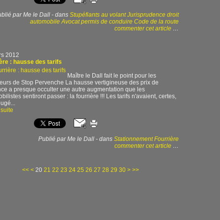
blié par Me le Dall
-
dans
Stupéfiants au volant
Jurisprudence droit
automobile
Avocat permis de conduire
Code de la route
commenter cet article
…
rs 2012
ère : hausse des tarifs
Maître le Dall fait le point pour les
ateurs de Stop Pervenche La hausse vertigineuse des prix de
nce a presque occulter une autre augmentation que les
ilistes sentiront passer : la fourrière !!! Les tarifs n'avaient, certes,
ugé...
 suite
Publié par Me le Dall
-
dans
Stationnement
Fourrière
commenter cet article
…
10
40
50
60
<<
<
20
21
22
23
24
25
26
27
28
29
30
>
>>