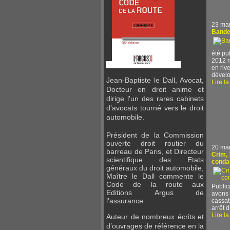
23 ma
Bandes
été pub
2012 r
en riv
dévelo
Jean-Baptiste le Dall, Avocat,
Lire la
Docteur en droit anime et
dirige l'un des rares cabinets
d’avocats tourné vers le droit
automobile.
Président de la Commission
ouverte droit routier du
20 ma
barreau de Paris, et Directeur
Crim, 
scientifique des Etats
conda
généraux du droit automobile,
Maître
le Dall commente le
Code de la route aux
Public
Editions
Argus de
avons 
l’assurance.
cassat
arrêt 
Lire la
Auteur de nombreux écrits et
d’ouvrages de référence en la