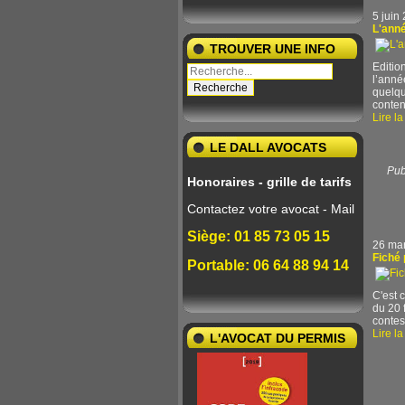
5 juin
L'anné
TROUVER UNE INFO
Editio
l’anné
quelqu
conten
Lire la
LE DALL AVOCATS
Pub
Honoraires - grille de tarifs
Contactez votre avocat - Mail
Siège: 01 85 73 05 15
26 ma
Fiché 
Portable: 06 64 88 94 14
C'est 
du 20 
contest
Lire la
L'AVOCAT DU PERMIS