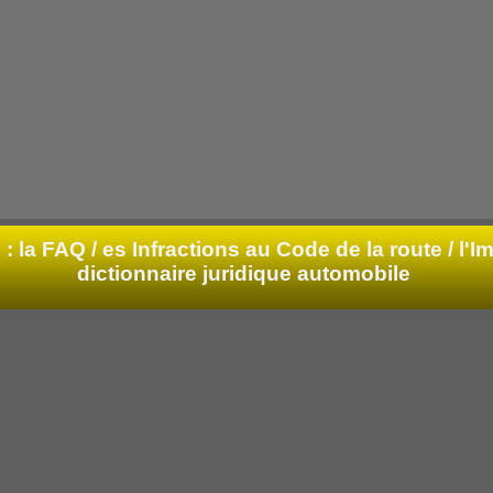
: la FAQ /
es Infractions au Code de la route / l'Im
dictionnaire juridique automobile