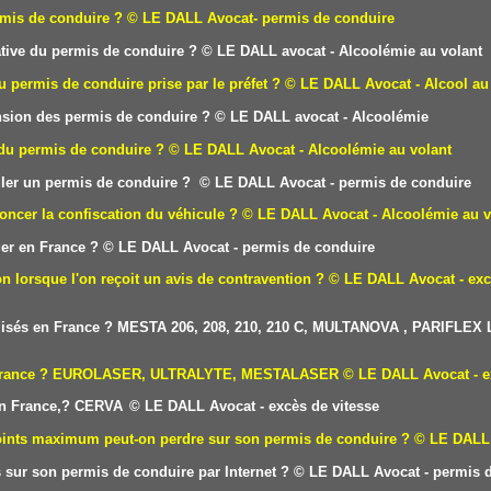
rmis de conduire ?
© LE DALL Avocat- permis de conduire
tive du permis de conduire
?
© LE DALL avocat - Alcoolémie au volant
u permis de conduire prise par le préfet ?
© LE DALL Avocat - Alcool au
sion des permis de conduire ?
© LE DALL avocat - Alcoolémie
 du permis de conduire ?
© LE DALL Avocat - Alcoolémie au volant
uler un permis de conduire ?
© LE DALL Avocat - permis de conduire
oncer la confiscation du véhicule ?
© LE DALL Avocat - Alcoolémie au v
er en France ?
© LE DALL Avocat - permis de conduire
on lorsque l'on reçoit un avis de contravention ?
© LE DALL Avocat - exc
utilisés en France ? MESTA 206, 208, 210, 210 C, MULTANOVA , PARIFLEX
 en France ? EUROLASER, ULTRALYTE, MESTALASER
© LE DALL Avocat - e
 en France,? CERVA
© LE DALL Avocat - excès de vitesse
points maximum peut-on perdre sur son permis de conduire ?
© LE DALL 
sur son permis de conduire par Internet ?
© LE DALL Avocat - permis d