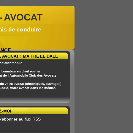
-
AVOCAT
mis de conduire
RANCE
 AVOCAT : MAÎTRE LE DALL
oit automobile
formateur en droit routier
nt de l'Automobile Club des Avocats
 de votre avocat (chroniques, ouvrages)
 Radio, votre avocat dans les médias
Z-MOI
S'abonner au flux RSS