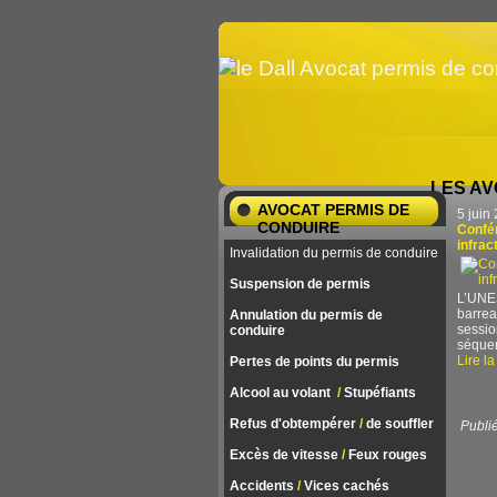
LES AV
AVOCAT PERMIS DE
5 juin
CONDUIRE
Confé
infrac
Invalidation du permis de conduire
Suspension de permis
L’UNES
barrea
Annulation du permis de
session
conduire
séquen
Lire la
Pertes de points du permis
Alcool au volant
/
Stupéfiants
Refus d'obtempérer
/
de souffler
Publié
Excès de vitesse
/
Feux rouges
Accidents
/
Vices cachés