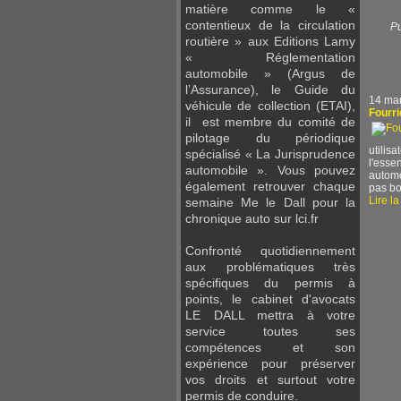
matière comme le «
contentieux de la circulation
Pu
routière » aux Editions Lamy
« Réglementation
automobile » (Argus de
l’Assurance), le Guide du
14 ma
véhicule de collection (ETAI),
Fourri
il est membre du comité de
pilotage du périodique
utilis
spécialisé « La Jurisprudence
l'esse
automobile ». Vous pouvez
automob
également retrouver chaque
pas bo
Lire la
semaine Me le Dall pour la
chronique auto sur lci.fr
Confronté quotidiennement
aux problématiques très
spécifiques du permis à
points, le cabinet d'avocats
LE DALL mettra à votre
service toutes ses
compétences et son
expérience pour préserver
vos droits et surtout votre
permis de conduire.