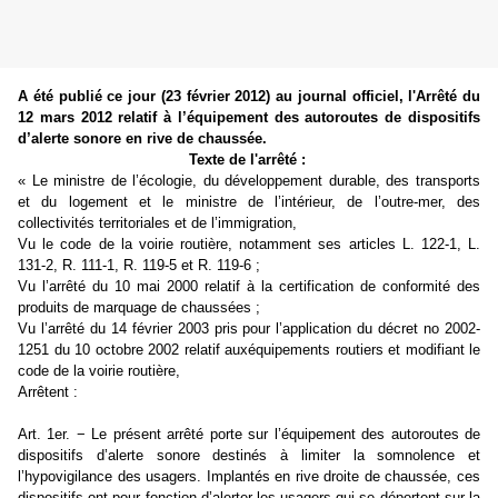
A été publié ce jour (23 février 2012) au journal officiel, l'Arrêté du
12 mars 2012 relatif à l’équipement des autoroutes de dispositifs
d’alerte sonore en rive de chaussée.
Texte de l'arrêté :
« Le ministre de l’écologie, du développement durable, des transports
et du logement et le ministre de
l’intérieur, de l’outre-mer, des
collectivités territoriales et de l’immigration,
Vu le code de la voirie routière, notamment ses articles L. 122-1, L.
131-2, R. 111-1, R. 119-5 et R. 119-6 ;
Vu l’arrêté du 10 mai 2000 relatif à la certification de conformité des
produits de marquage de chaussées ;
Vu l’arrêté du 14 février 2003 pris pour l’application du décret no 2002-
1251 du 10 octobre 2002 relatif auxéquipements routiers et modifiant le
code de la voirie routière,
Arrêtent :
Art. 1er. − Le présent arrêté porte sur l’équipement des autoroutes de
dispositifs d’alerte sonore destinés à limiter la somnolence et
l’hypovigilance des usagers. Implantés en rive droite de chaussée, ces
dispositifs ont pour fonction d’alerter les usagers qui se déportent sur la