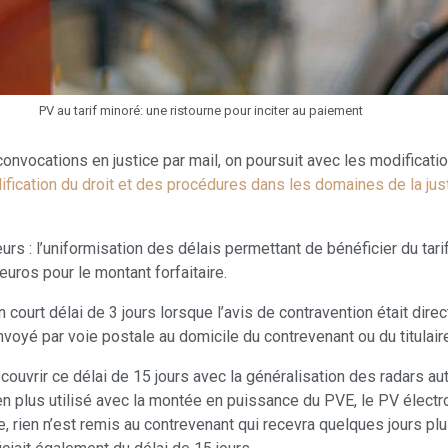
PV au tarif minoré: une ristourne pour inciter au paiement
 convocations en justice par mail, on poursuit avec les modificat
lification du droit et des procédures dans les domaines de la just
s : l’uniformisation des délais permettant de bénéficier du tari
uros pour le montant forfaitaire.
 court délai de 3 jours lorsque l’avis de contravention était dire
nvoyé par voie postale au domicile du contrevenant ou du titulaire
uvrir ce délai de 15 jours avec la généralisation des radars auto
 en plus utilisé avec la montée en puissance du PVE, le PV électr
, rien n’est remis au contrevenant qui recevra quelques jours plu