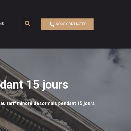
NS
NOUS CONTACTER
dant 15 jours
 au tarif minoré désormais pendant 15 jours