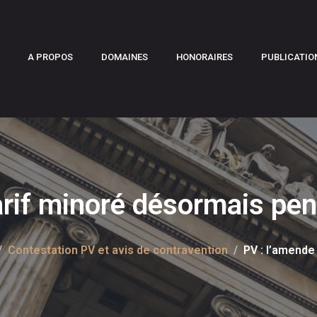
A PROPOS
DOMAINES
HONORAIRES
PUBLICATIO
arif minoré désormais pen
Contestation PV et avis de contravention
PV : l’amende