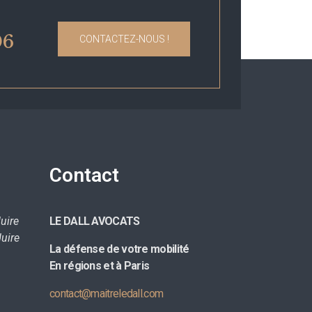
06
CONTACTEZ-NOUS !
Contact
uire
LE DALL AVOCATS
uire
La défense de votre mobilité
E
n régions et à Paris
contact@maitreledall.com