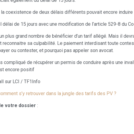
ciait également du délai de 15 jours.
la coexistence de deux délais différents pouvait encore induire 
ul délai de 15 jours avec une modification de l’article 529-8 du 
un plus grand nombre de bénéficier d’un tarif allégé. Mais il dev
t reconnaitre sa culpabilité. Le paiement interdisant toute contest
: payer ou contester, et pourquoi pas appeler son avocat.
s compliqué de récupérer un permis de conduire après une invalida
st encore positif
all sur LCI / TF1Info
comment s’y retrouver dans la jungle des tarifs des PV ?
de votre dossier
: