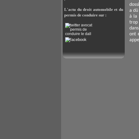
doss
L'actu du droit automobile et du
a dû
permis de conduire sur :
à la
trop
dans
ont 
appe