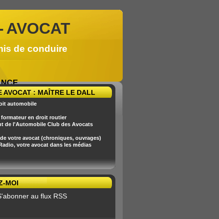
-
AVOCAT
mis de conduire
RANCE
 AVOCAT : MAÎTRE LE DALL
oit automobile
formateur en droit routier
nt de l'Automobile Club des Avocats
 de votre avocat (chroniques, ouvrages)
 Radio, votre avocat dans les médias
Z-MOI
S'abonner au flux RSS