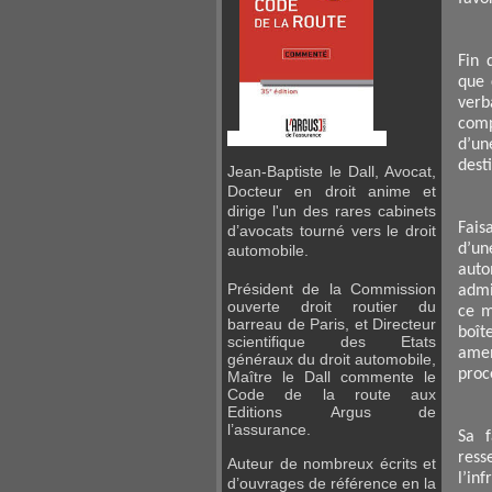
Fin 
que 
verb
comp
d’u
dest
Jean-Baptiste le Dall, Avocat,
Docteur en droit anime et
dirige l'un des rares cabinets
Fais
d’avocats tourné vers le droit
d’u
automobile.
auto
Président de la Commission
admi
ouverte droit routier du
ce m
barreau de Paris, et Directeur
boît
scientifique des Etats
amen
généraux du droit automobile,
proc
Maître
le Dall commente le
Code de la route aux
Editions
Argus de
l’assurance.
Sa f
ress
Auteur de nombreux écrits et
l’i
d’ouvrages de référence en la