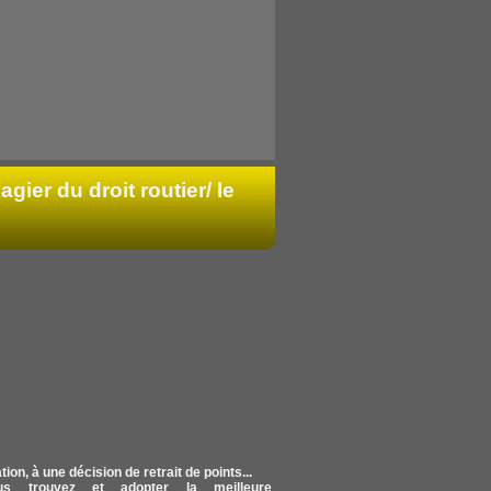
agier du droit routier/ le
on, à une décision de retrait de points...
s trouvez et adopter la meilleure