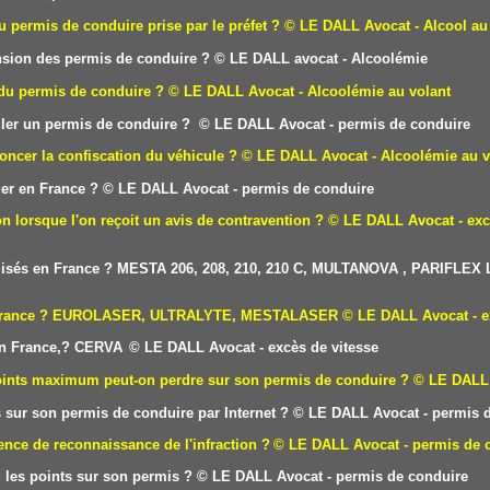
u permis de conduire prise par le préfet ?
© LE DALL Avocat - Alcool au
sion des permis de conduire ?
© LE DALL avocat - Alcoolémie
 du permis de conduire ?
© LE DALL Avocat - Alcoolémie au volant
uler un permis de conduire ?
© LE DALL Avocat - permis de conduire
oncer la confiscation du véhicule ?
© LE DALL Avocat - Alcoolémie au v
er en France ?
© LE DALL Avocat - permis de conduire
on lorsque l'on reçoit un avis de contravention ?
© LE DALL Avocat - exc
utilisés en France ? MESTA 206, 208, 210, 210 C, MULTANOVA , PARIFLEX
 en France ? EUROLASER, ULTRALYTE, MESTALASER
© LE DALL Avocat - e
 en France,? CERVA
© LE DALL Avocat - excès de vitesse
points maximum peut-on perdre sur son permis de conduire ?
© LE DALL 
sur son permis de conduire par Internet ?
© LE DALL Avocat - permis d
nce de reconnaissance de l'infraction ?
© LE DALL Avocat - permis de 
 les points sur son permis ?
© LE DALL Avocat - permis de conduire