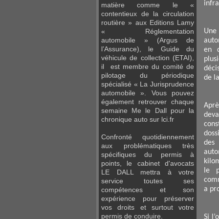
infr
matière comme le «
contentieux de la circulation
routière » aux Editions Lamy
Une 
« Réglementation
automobile » (Argus de
auto
l’Assurance), le Guide du
en 
véhicule de collection (ETAI),
plus
il est membre du comité de
déci
pilotage du périodique
de la
spécialisé « La Jurisprudence
automobile ». Vous pouvez
également retrouver chaque
Aprè
semaine Me le Dall pour la
deva
chronique auto sur lci.fr
cons
doss
Confronté quotidiennement
des
aux problématiques très
auto
spécifiques du permis à
kilo
points, le cabinet d'avocats
le p
LE DALL mettra à votre
comm
service toutes ses
a pr
compétences et son
expérience pour préserver
vos droits et surtout votre
permis de conduire.
Si l