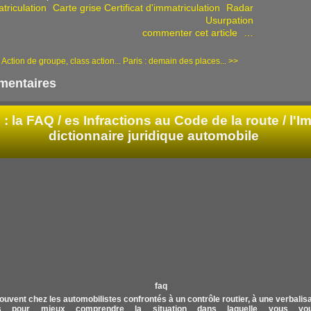
triculation
Carte grise Certificat d'immatriculation
Radar
Usurpation
commenter cet article
…
 Action de groupe, class action...
Paris : demain des places... >>
entaires
: la FAQ /
es Infractions au Code de la route / l'Im
dictionnaire juridique automobile
ouvent chez les automobilistes confrontés à un contrôle routier, à une verbalisati
 pour mieux comprendre la situation dans laquelle vous vou