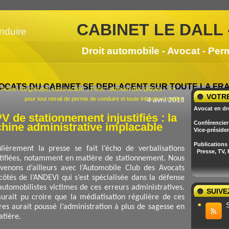
CABINET LE DALL 
Droit automobile - Avocat - Per
OCATS DU CABINET SE DEPLACENT SUR TOUTE LA F
 Action de groupe, class action...
Paris : demain des places... >>
VOTRE
pour tout retrait de permis de conduire et toute infraction routière
4 avril 2013
Avocat en dr
V de stationnement injustifiés : la
Conférencier 
hine administrative implacable
Vice-préside
Publications
lièrement la presse se fait l’écho de verbalisations
Presse, TV,
stifiées, notamment en matière de stationnement. Nous
rvenons d’ailleurs avec l’Automobile Club des Avocats
côtés de l’ANDEVI qui s’est spécialisée dans la défense
automobilistes victimes de ces erreurs administratives.
SUIVE
urait pu croire que la médiatisation régulière de ces
ires aurait poussé l’administration à plus de sagesse en
atière.