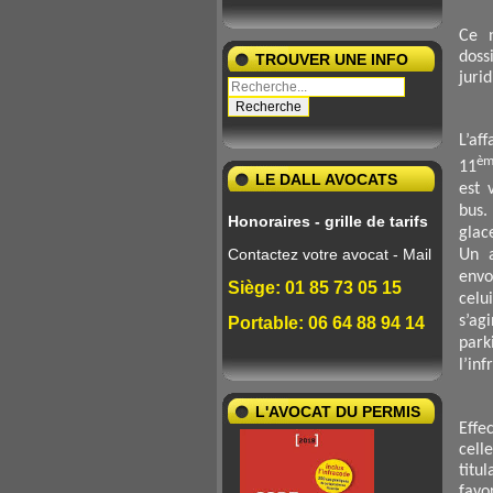
Ce n
doss
TROUVER UNE INFO
juri
L’a
èm
11
LE DALL AVOCATS
est 
bus.
Honoraires - grille de tarifs
glac
Contactez votre avocat - Mail
Un a
envo
Siège: 01 85 73 05 15
celu
s’ag
Portable: 06 64 88 94 14
park
l’inf
L'AVOCAT DU PERMIS
Effe
cell
tit
favo