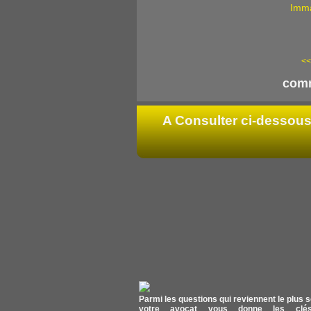
Imma
<<
comm
A Consulter ci-dessous 
Parmi les questions qui reviennent le plus s
votre avocat vous donne les clés