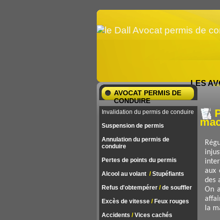
LES AV
<<
AVOCAT PERMIS DE
CONDUIRE
P
Invalidation du permis de conduire
mac
Suspension de permis
Annulation du permis de
Régu
conduire
inju
Pertes de points du permis
inte
aux 
Alcool au volant
/
Stupéfiants
des 
Refus d'obtempérer
/
de souffler
On a
affa
Excès de vitesse
/
Feux rouges
la m
Accidents
/
Vices cachés