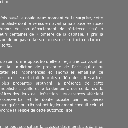
action…
fois passé le douloureux moment de la surprise, cette
mobiliste dont le véhicule n’avait jamais posé les roues
dehors de son département de résidence situé à
ieurs centaines de kilomètre de la capitale, a pris la
sion de ne pas se laisser accuser et surtout condamner
 sorte.
s avoir formé opposition, elle a reçu une convocation
nt la juridiction de proximité de Paris qui a pu
tater les incohérences et anomalies émaillant ce
ier pour lequel était fournies différentes attestations
 plus probantes prouvant la présence de cette
mobiliste la veille et le lendemain à des centaines de
mètres des lieux de l’infraction. Les carences affectant
rocès-verbal et le doute suscité par les pièces
uniquées au tribunal ont logiquement conduit celui-ci
ononcé la relaxe de cette automobiliste.
’on ne peut que saluer la sagesse des magistrats dans ce