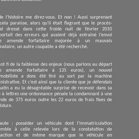
de l’histoire me direz-vous. Et non ! Aussi surprenant
cela paraisse, alors qu’il était flagrant que le procès-
al dressé dans cette froide nuit de février 2010
ortait des erreurs qui avaient déjà entraîné l’envoi
ne amende forfaitaire majorée à un mauvais
inataire, un autre coupable a été recherché.
ant fi de la faiblesse des enjeux (nous parlons au départ
ne amende forfaitaire à 135 euros), un nouvel
mobiliste a donc été tiré au sort par la machine
nistrative. Et c’est ainsi que la cliente que je défendais
atin a eu la désagréable surprise de recevoir dans sa
e à lettres une ordonnance pénale la condamnant à une
de de 375 euros outre les 22 euros de frais fixes de
édure.
aute : posséder un véhicule dont l’immatriculation
emble à celle relevée lors de la constatation de
nfraction et de même marque que le véhicule en