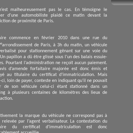
’est malheureusement pas le cas. En témoigne le
ier d’une automobiliste plaidé ce matin devant la
diction de proximité de Paris.
ffaire commence en février 2010 dans une rue du
e
arrondissement de Paris, à 3h du matin, un véhicule
verbalisé pour stationnement gênant sur une voie du
 Un papillon a dû être glissé sous l’un des balais essuie-
es. Pourtant l’administration ne reçoit aucun paiement.
vis d’amende forfaitaire majorée est donc émis et
yé au titulaire du certificat d’immatriculation. Mais
i-ci, loin de payer, conteste en indiquant qu’il ne pouvait
ir de son véhicule celui-ci étant stationné dans un
ing à plusieurs centaines de kilomètres des lieux de
raction.
ctivement la marque du véhicule ne correspond pas à
e relevée par l’agent verbalisateur. La contestation du
ulaire du certificat d’immatriculation est donc
rablement accueillie.