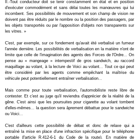
II.-Tout conducteur doit se tenir constamment en état et en position
d'exécuter commodément et sans délai toutes les manœuvres qui lui
incombent. Ses possibilités de mouvement et son champ de vision ne
doivent pas être réduits par le nombre ou la position des passagers, par
les objets transportés ou par l'apposition d'objets non transparents sur
les vitres. »
C'est, par exemple, sur ce fondement qu'avait été verbalisé un fumeur
l'année dernière. Les possibilités de verbalisation en la matière n'ont de
limite que celle de l'imagination des agents des Forces de l'Ordre... On
pense au « mangeage » intempestif de gros sandwich, au raccord
maquillage au volant, à la lecture de Voici au volant... Tout ce qui peut
être considéré par les agents comme empêchant la maîtrise du
véhicule peut potentiellement entraîner verbalisation...
Mais comme pour toute verbalisation, l'automobiliste reste libre de
contester. Et c'est au juge qu'il reviendra d'apprécier de la réalité de la
gêne. C'est ainsi que les poursuites pour cigarette au volant tombent
d'elles-mêmes... la question sera âprement débattue pour le sandwiche
ou Voici...
C'est d'ailleurs cette possibilité de débat et donc de relaxe qui a
entraîné la mise en place d'une infraction spécifique pour le téléphone
portable (l'article R.412-6-1 du Code de la route). En matière de