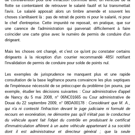
flotte se contentaient de retrouver le salarié fautif et lui transmettait
l'avis. Le salarié apposait alors un timbre amende et souvent les
choses s'arrêtaient là : pas de retrait de points ni pour le salarié, ni pour
le chef d'entreprise. Cette impunité ne reposait, en pratique, que sur
une carence de l'administration qui parvenait difficilement à faire
coïncider une carte grise avec le numéro de permis de conduire d'un
dirigeant.
Mais les choses ont changé, et c'est ce qu'ont pu constater certains
dirigeants à la réception d'un courrier recommandé 48SI notifiant
l'invalidation de permis de conduire pour solde de points nul.
Les exemples de jurisprudence ne manquent plus et une rapide
consultation de la base legifrance pourra convaincre les plus septiques
de l'impérieuse nécessité de se préoccuper du problème (on pourra, par
exemple, étudier les décisions suivantes : Cour administrative d'appel
de Nancy du 5 mai 2008, n° 06NC01665 ou Cour administrative de
Douai du 22 septembre 2009, n° 08DA00178 :
Considérant que M. A.,
qui n'a ni contesté l'infraction devant le juge judiciaire ni formulé de
recours en exonération, ne démontre pas qu'il n'était pas le conducteur
du véhicule ayant fait l'objet du contrôle en produisant le certificat
d'immatriculation afférent à un autre véhicule appartenant à sa société
dont il est administrateur et directeur général ; que la seule