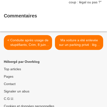
Commentaires
< Conduite après usage de
Ma voiture a été enlevée
stupéfiants, Crim, 8 juin
sur un parking privé : légal
2011
ou pas ? >
Hébergé par Overblog
Top articles
Pages
Contact
Signaler un abus
C.G.U.
Cookies et données personnelles