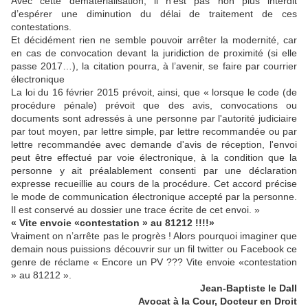
Avec cette dématérialisation, il n’est pas non plus interdit
d’espérer une diminution du délai de traitement de ces
contestations.
Et décidément rien ne semble pouvoir arrêter la modernité, car
en cas de convocation devant la juridiction de proximité (si elle
passe 2017…), la citation pourra, à l’avenir, se faire par courrier
électronique
La loi du 16 février 2015 prévoit, ainsi, que « lorsque le code (de
procédure pénale) prévoit que des avis, convocations ou
documents sont adressés à une personne par l'autorité judiciaire
par tout moyen, par lettre simple, par lettre recommandée ou par
lettre recommandée avec demande d'avis de réception, l'envoi
peut être effectué par voie électronique, à la condition que la
personne y ait préalablement consenti par une déclaration
expresse recueillie au cours de la procédure. Cet accord précise
le mode de communication électronique accepté par la personne.
Il est conservé au dossier une trace écrite de cet envoi. »
« Vite envoie «contestation » au 81212 !!!!»
Vraiment on n’arrête pas le progrès ! Alors pourquoi imaginer que
demain nous puissions découvrir sur un fil twitter ou Facebook ce
genre de réclame « Encore un PV ??? Vite envoie «contestation
» au 81212 ».
Jean-Baptiste le Dall
Avocat à la Cour, Docteur en Droit