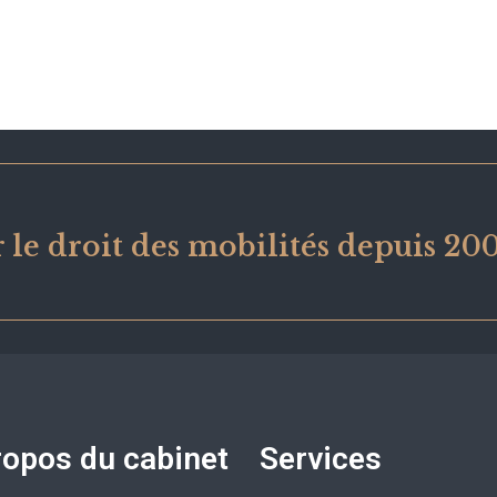
 le droit des mobilités depuis 20
ropos du cabinet
Services