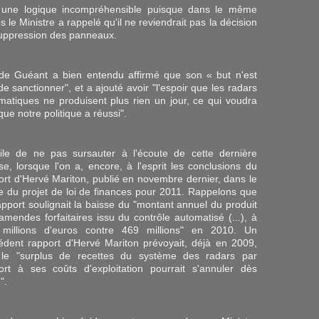
 une logique incompréhensible puisque dans le même
 le Ministre a rappelé qu'il ne reviendrait pas la décision
uppression des panneaux.
de Guéant a bien entendu affirmé que son « but n'est
de sanctionner", et a ajouté avoir "l'espoir que les radars
matiques ne produisent plus rien un jour, ce qui voudra
que notre politique a réussi".
icile de ne pas sursauter à l'écoute de cette dernière
se, lorsque l'on a, encore, à l'esprit les conclusions du
ort d'Hervé Mariton, publié en novembre dernier, dans le
e du projet de loi de finances pour 2011. Rappelons que
apport soulignait la baisse du "montant annuel du produit
amendes forfaitaires issu du contrôle automatisé (...), à
millions d'euros contre 469 millions" en 2010. Un
édent rapport d'Hervé Mariton prévoyait, déjà en 2009,
le "surplus de recettes du système des radars par
ort à ses coûts d'exploitation pourrait s'annuler dès
".