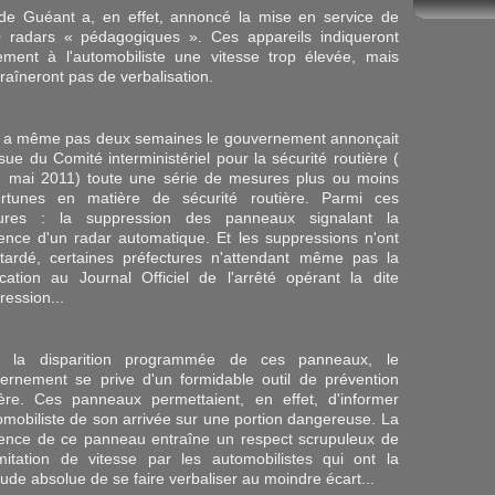
de Guéant a, en effet, annoncé la mise en service de
 radars « pédagogiques ». Ces appareils indiqueront
ement à l'automobiliste une vitesse trop élevée, mais
traîneront pas de verbalisation.
'y a même pas deux semaines le gouvernement annonçait
ssue du Comité interministériel pour la sécurité routière (
1 mai 2011) toute une série de mesures plus ou moins
rtunes en matière de sécurité routière. Parmi ces
ures : la suppression des panneaux signalant la
ence d'un radar automatique. Et les suppressions n'ont
tardé, certaines préfectures n'attendant même pas la
ication au Journal Officiel de l'arrêté opérant la dite
ression...
c la disparition programmée de ces panneaux, le
ernement se prive d'un formidable outil de prévention
ière. Ces panneaux permettaient, en effet, d'informer
tomobiliste de son arrivée sur une portion dangereuse. La
ence de ce panneau entraîne un respect scrupuleux de
imitation de vitesse par les automobilistes qui ont la
tude absolue de se faire verbaliser au moindre écart...