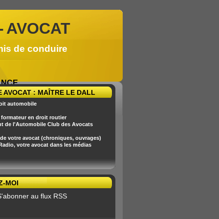
-
AVOCAT
mis de conduire
RANCE
 AVOCAT : MAÎTRE LE DALL
oit automobile
formateur en droit routier
nt de l'Automobile Club des Avocats
 de votre avocat (chroniques, ouvrages)
 Radio, votre avocat dans les médias
Z-MOI
S'abonner au flux RSS