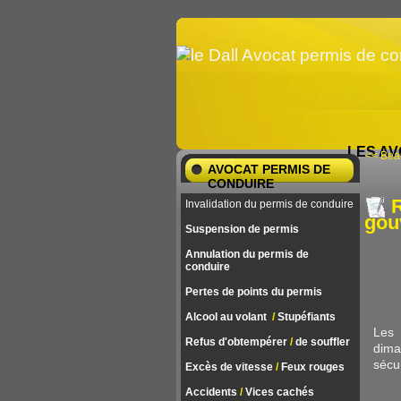
LES AV
<< Beau
AVOCAT PERMIS DE
CONDUIRE
R
Invalidation du permis de conduire
gou
Suspension de permis
Annulation du permis de
conduire
Pertes de points du permis
Alcool au volant
/
Stupéfiants
Les 
Refus d'obtempérer
/
de souffler
dima
sécu
Excès de vitesse
/
Feux rouges
Accidents
/
Vices cachés