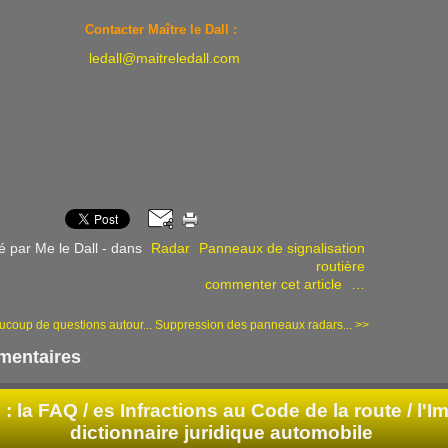
Contacter Maître le Dall :
ledall@maitreledall.com
é par Me le Dall
-
dans
Radar
Panneaux de signalisation
routière
commenter cet article
…
coup de questions autour...
Suppression des panneaux radars... >>
entaires
: la FAQ /
es Infractions au Code de la route / l'Im
dictionnaire juridique automobile