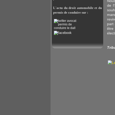
Nous
de l
L'actu du droit automobile et du
souh
permis de conduire sur :
manq
revi
part
être
élect
Trib