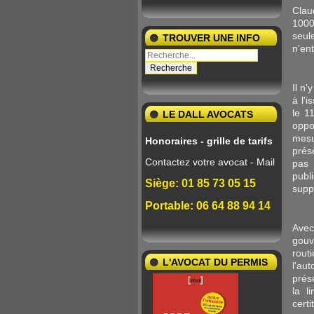
Clau
1000
seul
TROUVER UNE INFO
n'en
Il n
à l'i
le 1
LE DALL AVOCATS
oppo
mes
Honoraires - grille de tarifs
prés
Contactez votre avocat - Mail
pas 
publ
Siège: 01 85 73 05 15
supp
Portable: 06 64 88 94 14
Ave
gouv
rout
L'AVOCAT DU PERMIS
l'au
prés
la l
certi