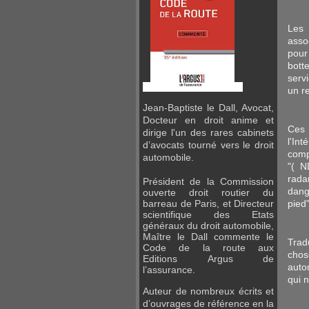
Les
asso
pour 
bott
serv
un r
Jean-Baptiste le Dall, Avocat,
Docteur en droit anime et
Ces 
dirige l'un des rares cabinets
l'In
d’avocats tourné vers le droit
comp
automobile.
"( N
rada
Président de la Commission
dang
ouverte droit routier du
pied"
barreau de Paris, et Directeur
scientifique des Etats
généraux du droit automobile,
Maître
le Dall commente le
Trad
Code de la route aux
chos
Editions
Argus de
auto
l’assurance.
qui n
Auteur de nombreux écrits et
d’ouvrages de référence en la