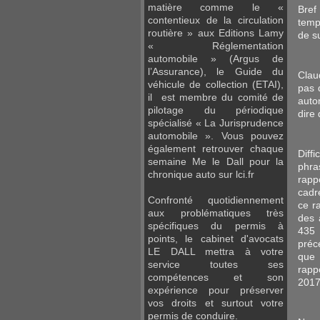
matière comme le «
Bref
contentieux de la circulation
temps
routière » aux Editions Lamy
de s
« Réglementation
automobile » (Argus de
l’Assurance), le Guide du
Clau
véhicule de collection (ETAI),
pas 
il est membre du comité de
auto
pilotage du périodique
dire 
spécialisé « La Jurisprudence
automobile ». Vous pouvez
également retrouver chaque
Diff
semaine Me le Dall pour la
phra
chronique auto sur lci.fr
rapp
cadr
Confronté quotidiennement
ce r
aux problématiques très
des 
spécifiques du permis à
435 
points, le cabinet d'avocats
préc
LE DALL mettra à votre
que 
service toutes ses
rapp
compétences et son
2017
expérience pour préserver
vos droits et surtout votre
permis de conduire.