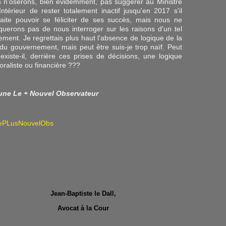
 n'oserons, bien évidemment, pas suggérer au Ministre
'Intérieur de rester totalement inactif jusqu'en 2017 s'il
aite pouvoir se féliciter de ses succès, mais nous ne
uerons pas de nous interroger sur les raisons d'un tel
rement. Je regrettais plus haut l'absence de logique de la
 du gouvernement, mais peut être suis-je trop naïf. Peut
 existe-il, derrière ces prises de décisions, une logique
oraliste ou financière ???
une Le + Nouvel Observateur
Jean-Baptiste le Dall,
Avocat à la Cour