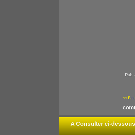
Publi
<< Beau
comm
A Consulter ci-dessous 