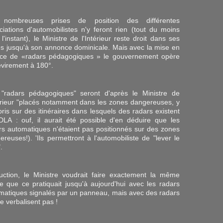
 nombreuses prises de position des différentes
ciations d'automobilistes n'y feront rien (tout du moins
l'instant), le Ministre de l'Intérieur reste droit dans ses
es jusqu'à son annonce dominicale. Mais avec la mise en
ice de «radars pédagogiques » le gouvernement opère
evirement à 180°.
"radars pédagogiques" seront d'après le Ministre de
térieur "placés notamment dans les zones dangereuses, y
ris sur des itinéraires dans lesquels des radars existent
DLA : ouf, il aurait été possible d'en déduire que les
rs automatiques n'étaient pas positionnés sur des zones
ereuses!). 'Ils permettront à l'automobiliste de "lever le
.
uction, le Ministre voudrait faire exactement la même
e que ce pratiquait jusqu'à aujourd'hui avec les radars
matiques signalés par un panneau, mais avec des radars
e verbalisent pas !