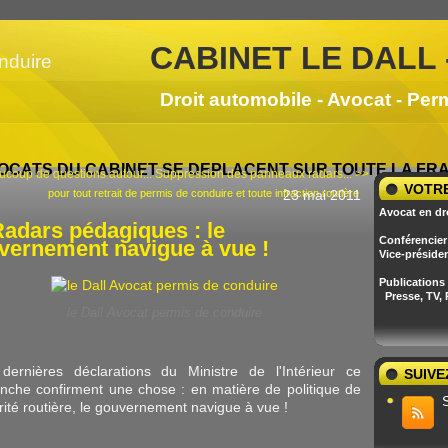
CABINET LE DALL 
Droit automobile - Avocat - Per
OCATS DU CABINET SE DEPLACENT SUR TOUTE LA F
coup de questions autour...
Suppression des panneaux radars... >>
VOTRE
pour tout retrait de permis de conduire et toute infraction routière
23 mai 2011
Avocat en dr
adars pédagiques : le
Conférencier 
vernement navigue à vue !
Vice-préside
Publications
Presse, TV,
le Dall Avocat permis de conduire
dernières déclarations du Ministre de l'Intérieur ce
SUIVE
nche confirment une chose : en matière de politique de
rité routière, le gouvernement navigue à vue !