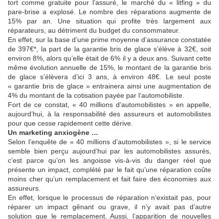
tort comme gratuite pour l’assuré, le marché du « litfing » du
pare-brise a explosé. Le nombre des réparations augmente de
15% par an. Une situation qui profite très largement aux
réparateurs, au détriment du budget du consommateur.
En effet, sur la base d’une prime moyenne d’assurance constatée
de 397€*, la part de la garantie bris de glace s’élève à 32€, soit
environ 8%, alors qu’elle était de 6% il y a deux ans. Suivant cette
même évolution annuelle de 15%, le montant de la garantie bris
de glace s’élèvera d’ici 3 ans, à environ 48€. Le seul poste
« garantie bris de glace » entrainera ainsi une augmentation de
4% du montant de la cotisation payée par l’automobiliste.
Fort de ce constat, « 40 millions d’automobilistes » en appelle,
aujourd’hui, à la responsabilité des assureurs et automobilistes
pour que cesse rapidement cette dérive.
Un marketing anxiogène …
Selon l’enquête de « 40 millions d’automobilistes », si le service
semble bien perçu aujourd’hui par les automobilistes assurés,
c’est parce qu’on les angoisse vis-à-vis du danger réel que
présente un impact, complété par le fait qu’une réparation coûte
moins cher qu’un remplacement et fait faire des économies aux
assureurs.
En effet, lorsque le processus de réparation n’existait pas, pour
réparer un impact gênant ou grave, il n’y avait pas d’autre
solution que le remplacement. Aussi, l’apparition de nouvelles