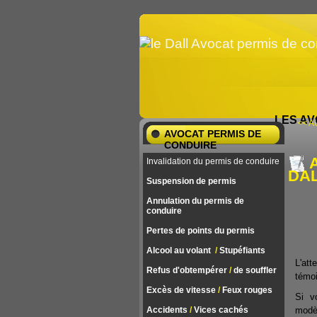
LES AV
<< AU
AVOCAT PERMIS DE
CONDUIRE
Invalidation du permis de conduire
DAL
Suspension de permis
Annulation du permis de
conduire
Pertes de points du permis
Alcool au volant
/
Stupéfiants
L'att
Refus d'obtempérer
/
de souffler
témoi
Excès de vitesse
/
Feux rouges
Si v
modèl
Accidents
/
Vices cachés