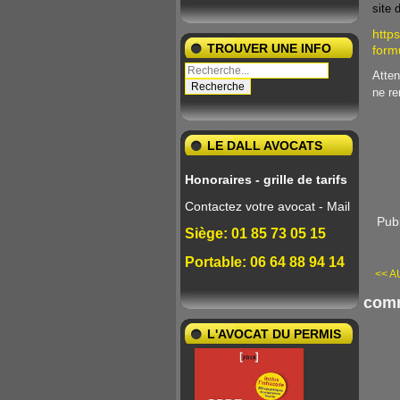
site 
https
TROUVER UNE INFO
form
Atten
ne r
LE DALL AVOCATS
Honoraires - grille de tarifs
Contactez votre avocat - Mail
Publ
Siège: 01 85 73 05 15
Portable: 06 64 88 94 14
<< AU
comm
L'AVOCAT DU PERMIS