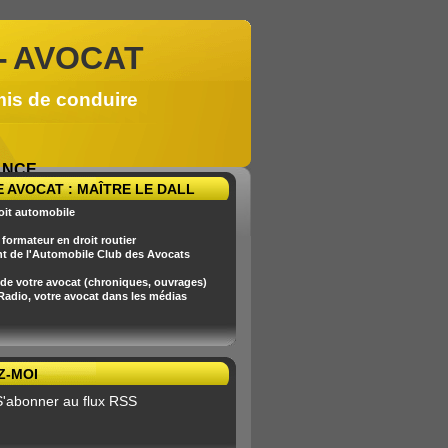
-
AVOCAT
mis de conduire
RANCE
 AVOCAT : MAÎTRE LE DALL
oit automobile
formateur en droit routier
nt de l'Automobile Club des Avocats
 de votre avocat (chroniques, ouvrages)
 Radio, votre avocat dans les médias
Z-MOI
S'abonner au flux RSS