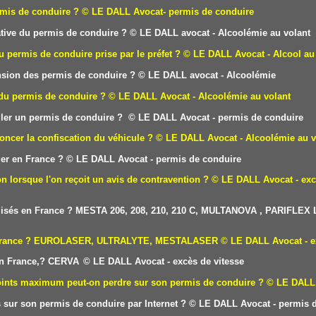
rmis de conduire ?
© LE DALL Avocat- permis de conduire
tive du permis de conduire
?
© LE DALL avocat - Alcoolémie au volant
u permis de conduire prise par le préfet ?
© LE DALL Avocat - Alcool au
sion des permis de conduire ?
© LE DALL avocat - Alcoolémie
 du permis de conduire ?
© LE DALL Avocat - Alcoolémie au volant
uler un permis de conduire ?
© LE DALL Avocat - permis de conduire
oncer la confiscation du véhicule ?
© LE DALL Avocat - Alcoolémie au v
er en France ?
© LE DALL Avocat - permis de conduire
on lorsque l'on reçoit un avis de contravention ?
© LE DALL Avocat - exc
utilisés en France ? MESTA 206, 208, 210, 210 C, MULTANOVA , PARIFLEX
 en France ? EUROLASER, ULTRALYTE, MESTALASER
© LE DALL Avocat - e
 en France,? CERVA
© LE DALL Avocat - excès de vitesse
points maximum peut-on perdre sur son permis de conduire ?
© LE DALL 
sur son permis de conduire par Internet ?
© LE DALL Avocat - permis d