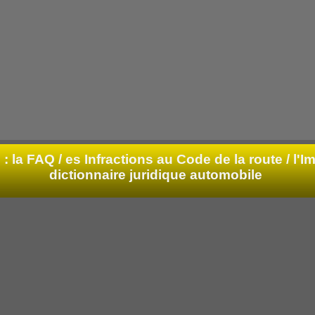
: la FAQ /
es Infractions au Code de la route / l'Im
dictionnaire juridique automobile