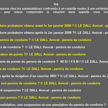
ouvent chez les automobilistes confrontés à un contrôle routier, à une verbalisati
 pour mieux comprendre la situation dans laquelle vous vou
re probatoire obtenu avant le 1er janvier 2008 ?
© LE DALL
Avocat - p
re probatoire obtenu après le 1er janvier 2008 ?
© LE DALL
Avocat - p
permis de conduire ?
© LE DALL Avocat - permis de conduire
is de conduire ?
© LE DALL Avocat - permis de conduire
ation de points ?
© LE DALL Avocat - permis de conduire
erte de points du permis de conduire ? 48 SI /
4
8 M /
© LE DALL Avocat
is de conduire ?
© LE DALL Avocat - permis de conduire
 après la réception d'un courrier 48SI ?
© LE DALL Avocat - permis de 
e son permis de conduire ?
© LE DALL Avocat - permis de conduire
éré suspension ?
LE DAL
L Avocat - permis de conduire
sans permis ?
© LE DALL Avocat - permis de conduire
 invalidation, une suspension et une annulation du permis de conduire ?