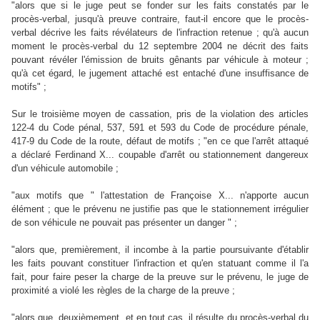
"alors que si le juge peut se fonder sur les faits constatés par le
procès-verbal, jusqu'à preuve contraire, faut-il encore que le procès-
verbal décrive les faits révélateurs de l'infraction retenue ; qu'à aucun
moment le procès-verbal du 12 septembre 2004 ne décrit des faits
pouvant révéler l'émission de bruits gênants par véhicule à moteur ;
qu'à cet égard, le jugement attaché est entaché d'une insuffisance de
motifs" ;
Sur le troisième moyen de cassation, pris de la violation des articles
122-4 du Code pénal, 537, 591 et 593 du Code de procédure pénale,
417-9 du Code de la route, défaut de motifs ; "en ce que l'arrêt attaqué
a déclaré Ferdinand X... coupable d'arrêt ou stationnement dangereux
d'un véhicule automobile ;
"aux motifs que " l'attestation de Françoise X... n'apporte aucun
élément ; que le prévenu ne justifie pas que le stationnement irrégulier
de son véhicule ne pouvait pas présenter un danger " ;
"alors que, premièrement, il incombe à la partie poursuivante d'établir
les faits pouvant constituer l'infraction et qu'en statuant comme il l'a
fait, pour faire peser la charge de la preuve sur le prévenu, le juge de
proximité a violé les règles de la charge de la preuve ;
"alors que, deuxièmement, et en tout cas, il résulte du procès-verbal du