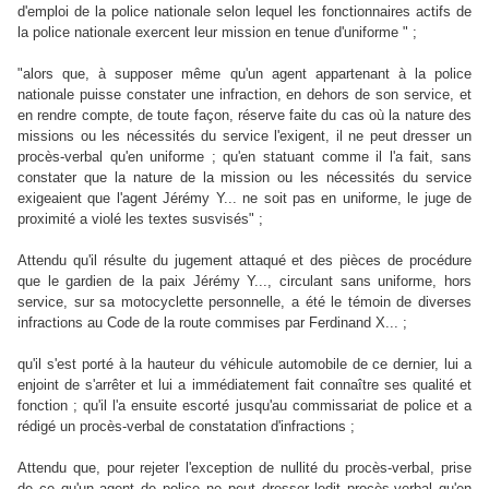
d'emploi de la police nationale selon lequel les fonctionnaires actifs de
la police nationale exercent leur mission en tenue d'uniforme " ;
"alors que, à supposer même qu'un agent appartenant à la police
nationale puisse constater une infraction, en dehors de son service, et
en rendre compte, de toute façon, réserve faite du cas où la nature des
missions ou les nécessités du service l'exigent, il ne peut dresser un
procès-verbal qu'en uniforme ; qu'en statuant comme il l'a fait, sans
constater que la nature de la mission ou les nécessités du service
exigeaient que l'agent Jérémy Y... ne soit pas en uniforme, le juge de
proximité a violé les textes susvisés" ;
Attendu qu'il résulte du jugement attaqué et des pièces de procédure
que le gardien de la paix Jérémy Y..., circulant sans uniforme, hors
service, sur sa motocyclette personnelle, a été le témoin de diverses
infractions au Code de la route commises par Ferdinand X... ;
qu'il s'est porté à la hauteur du véhicule automobile de ce dernier, lui a
enjoint de s'arrêter et lui a immédiatement fait connaître ses qualité et
fonction ; qu'il l'a ensuite escorté jusqu'au commissariat de police et a
rédigé un procès-verbal de constatation d'infractions ;
Attendu que, pour rejeter l'exception de nullité du procès-verbal, prise
de ce qu'un agent de police ne peut dresser ledit procès-verbal qu'en