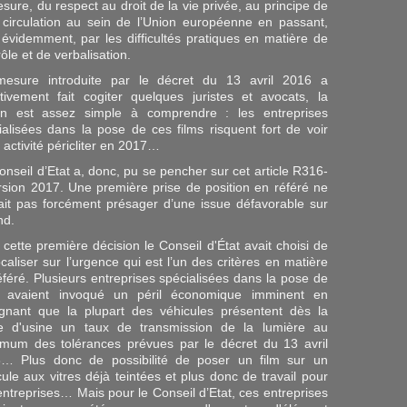
esure, du respect au droit de la vie privée, au principe de
e circulation au sein de l’Union européenne en passant,
 évidemment, par les difficultés pratiques en matière de
ôle et de verbalisation.
esure introduite par le décret du 13 avril 2016 a
ctivement fait cogiter quelques juristes et avocats, la
on est assez simple à comprendre : les entreprises
ialisées dans la pose de ces films risquent fort de voir
 activité péricliter en 2017…
onseil d’Etat a, donc, pu se pencher sur cet article R316-
rsion 2017. Une première prise de position en référé ne
sait pas forcément présager d’une issue défavorable sur
nd.
 cette première décision le Conseil d'État avait choisi de
ocaliser sur l’urgence qui est l’un des critères en matière
éféré. Plusieurs entreprises spécialisées dans la pose de
s avaient invoqué un péril économique imminent en
ignant que la plupart des véhicules présentent dès la
ie d'usine un taux de transmission de la lumière au
mum des tolérances prévues par le décret du 13 avril
… Plus donc de possibilité de poser un film sur un
cule aux vitres déjà teintées et plus donc de travail pour
entreprises… Mais pour le Conseil d’Etat, ces entreprises