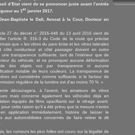
eil d’Etat vient de se prononcer juste avant l’entrée
er
igueur au 1
janvier 2017.
Jean-Baptiste le Dall, Avocat à la Cour, Docteur en
t
ticle 27 du décret n° 2016-448 du 13 avril 2016 vient de
fier l’article R. 316-3 du Code de la route qui précise
mais que « les vitres du pare-brise et les vitres latérales
t côté conducteur et côté passager doivent en outre
r une transparence suffisante, tant de l'intérieur que de
térieur du véhicule, et ne provoquer aucune déformation
able des objets vus par transparence ni aucune
fication notable de leurs couleurs. La transparence de
vitres est considérée comme suffisante si le facteur de
smission régulière de la lumière est d'au moins 70 %. »
exte découragera, à l’avenir, les amateurs de vitres
ues mais concerne également les véhicules déjà en
ulation équipés de films opacifiants sur le vitrage avant.
t pour cette raison qu’il a été prévu que la mesure n’entre
en application immédiatement, histoire de laisser le
s aux automobilistes concernés de faire retirer le dit
…
s, les rumeurs les plus folles ont couru sur la légalité de