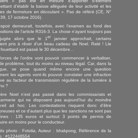
vaient « pas été en mesure d'apporter d'élément
ettant d'établir la baisse alléguée de leur activité et les
ues de fermeture en découlant ». Pas de référé (CE, N°
39, 17 octobre 2016).
spoir demeurait, toutefois, avec l’examen au fond des
ositions de l’article R316-3. La chose n’ayant toujours pas
er
jugée alors que le 1
janvier approchait, certains
aient pris à rêver d’un beau cadeau de Noel. Raté ! Lle
 fouettard est passé le 30 décembre…
forces de l’ordre vont pouvoir commencer à verbaliser,
de problème, tout du moins au niveau légal. Car, dans la
tique, se pose quand même encore une question
ent les agents vont-ils pouvoir constater une infraction
tive au facteur de transmission régulière de la lumière à
 nu ?
ère Noel n’est pas passé dans les commissariats et
armerie qui ne disposent pas aujourd’hui du moindre
reil ad hoc. Les contestations risquent donc d’être
reuses et ce d’autant plus que les sanctions ne sont pas
ines : 135 euros et surtout 3 points de permis de
uire en moins pour le conducteur.
its photo : Fotolia, Auteur : bhakpong, Référence de la
o : #122448554