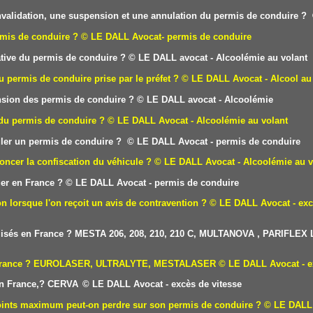
 invalidation, une suspension et une annulation du permis de conduire ?
rmis de conduire ?
© LE DALL Avocat- permis de conduire
tive du permis de conduire
?
© LE DALL avocat - Alcoolémie au volant
u permis de conduire prise par le préfet ?
© LE DALL Avocat - Alcool au
sion des permis de conduire ?
© LE DALL avocat - Alcoolémie
 du permis de conduire ?
© LE DALL Avocat - Alcoolémie au volant
uler un permis de conduire ?
© LE DALL Avocat - permis de conduire
oncer la confiscation du véhicule ?
© LE DALL Avocat - Alcoolémie au v
er en France ?
© LE DALL Avocat - permis de conduire
on lorsque l'on reçoit un avis de contravention ?
© LE DALL Avocat - exc
utilisés en France ? MESTA 206, 208, 210, 210 C, MULTANOVA , PARIFLEX
 en France ? EUROLASER, ULTRALYTE, MESTALASER
© LE DALL Avocat - e
 en France,? CERVA
© LE DALL Avocat - excès de vitesse
points maximum peut-on perdre sur son permis de conduire ?
© LE DALL 