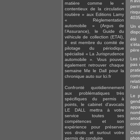
n'a
matière comme le «
perm
contentieux de la circulation
risq
routière » aux Editions Lamy
4035
« Réglementation
automobile » (Argus de
Un e
l’Assurance), le Guide du
disp
véhicule de collection (ETAI),
été 
il est membre du comité de
s’ét
pilotage du périodique
père
spécialisé « La Jurisprudence
Les 
automobile ». Vous pouvez
pas 
également retrouver chaque
pra
semaine Me le Dall pour la
comm
chronique auto sur lci.fr
rela
l’œil
Confronté quotidiennement
aux problématiques très
Le p
spécifiques du permis à
gend
points, le cabinet d'avocats
appa
LE DALL mettra à votre
nomb
service toutes ses
anod
compétences et son
cond
expérience pour préserver
vos droits et surtout votre
Créd
permis de conduire.
phot