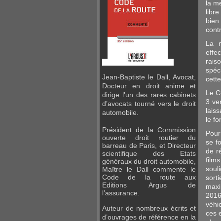
la m
libr
bien
contr
La m
effe
rais
spéc
Jean-Baptiste le Dall, Avocat,
cette
Docteur en droit anime et
Le C
dirige l'un des rares cabinets
3 ve
d’avocats tourné vers le droit
lais
automobile.
le fo
Président de la Commission
Pour
ouverte droit routier du
se f
barreau de Paris, et Directeur
de r
scientifique des Etats
film
généraux du droit automobile,
soul
Maître
le Dall commente le
Code de la route aux
sort
Editions
Argus de
maxi
l’assurance.
2016
véhi
Auteur de nombreux écrits et
ces 
d’ouvrages de référence en la