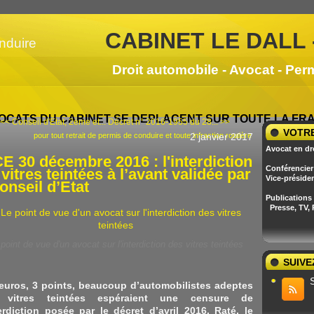
CABINET LE DALL 
Droit automobile - Avocat - Per
OCATS DU CABINET SE DEPLACENT SUR TOUTE LA F
<< Conseil d'État, 2ème et...
Décret n° 2016-1955 du 28... >>
VOTRE
pour tout retrait de permis de conduire et toute infraction routière
2 janvier 2017
Avocat en dr
E 30 décembre 2016 : l'interdiction
Conférencier 
vitres teintées à l’avant validée par
Vice-préside
onseil d’Etat
Publications
Presse, TV,
point de vue d'un avocat sur l'interdiction des vitres teintées
SUIVE
euros, 3 points, beaucoup d’automobilistes adeptes
 vitres teintées espéraient une censure de
terdiction posée par le décret d’avril 2016. Raté, le