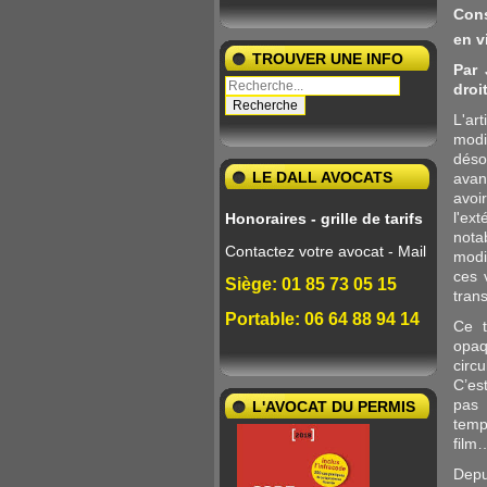
Cons
en v
TROUVER UNE INFO
Par 
droi
L'ar
modi
désor
LE DALL AVOCATS
avan
avoi
l'ex
Honoraires - grille de tarifs
not
Contactez votre avocat - Mail
modi
ces 
Siège: 01 85 73 05 15
tran
Portable: 06 64 88 94 14
Ce t
opaq
circ
C’es
pas 
L'AVOCAT DU PERMIS
temp
film
Depui