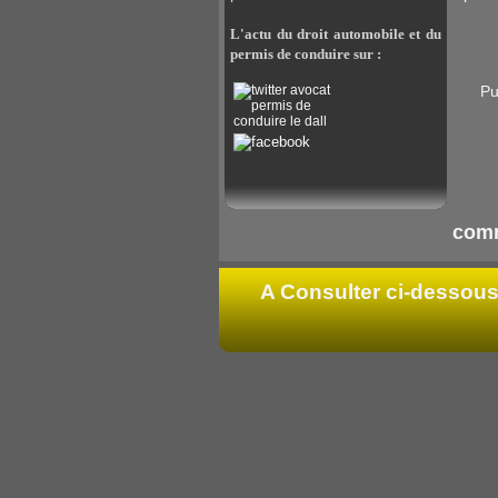
L'actu du droit automobile et du
permis de conduire sur :
Pu
comm
A Consulter ci-dessous 