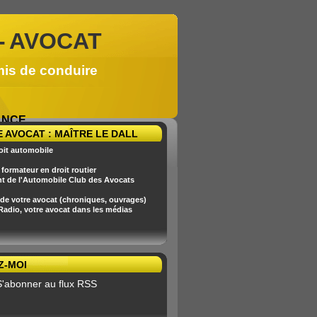
-
AVOCAT
mis de conduire
RANCE
 AVOCAT : MAÎTRE LE DALL
oit automobile
formateur en droit routier
nt de l'Automobile Club des Avocats
 de votre avocat (chroniques, ouvrages)
 Radio, votre avocat dans les médias
Z-MOI
S'abonner au flux RSS