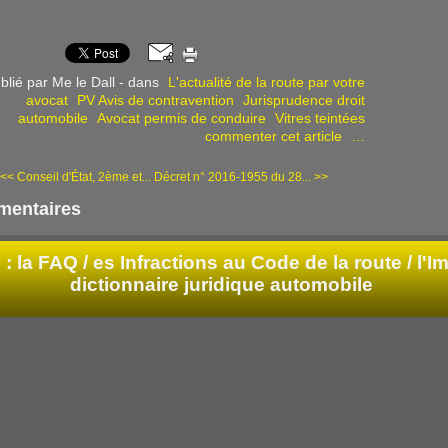
blié par Me le Dall
-
dans
L'actualité de la route par votre
avocat
PV Avis de contravention
Jurisprudence droit
automobile
Avocat permis de conduire
Vitres teintées
commenter cet article
…
<< Conseil d'État, 2ème et...
Décret n° 2016-1955 du 28... >>
entaires
: la FAQ /
es Infractions au Code de la route / l'Im
dictionnaire juridique automobile