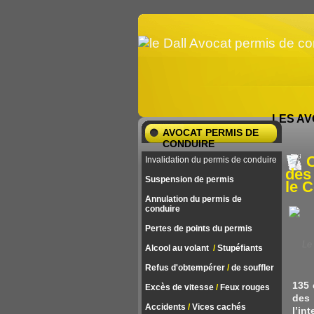
LES AV
AVOCAT PERMIS DE
CONDUIRE
C
Invalidation du permis de conduire
des 
Suspension de permis
le C
Annulation du permis de
conduire
Pertes de points du permis
Le 
Alcool au volant
/
Stupéfiants
Refus d'obtempérer
/
de souffler
135 
Excès de vitesse
/
Feux rouges
des
Accidents
/
Vices cachés
l’in