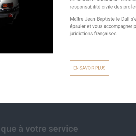
responsabilité civile des profe
Maître Jean-Baptiste le Dall s’
épauler et vous accompagner p
juridictions françaises.
EN SAVOIR PLUS
ique à votre service