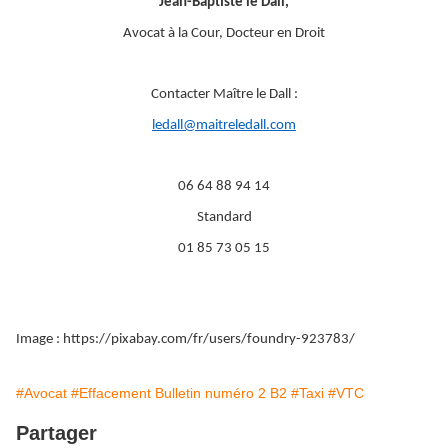
Jean-Baptiste le Dall,
Avocat à la Cour, Docteur en Droit
Contacter Maître le Dall :
ledall@maitreledall.com
06 64 88 94 14
Standard
01 85 73 05 15
Image : https://pixabay.com/fr/users/foundry-923783/
#Avocat
#Effacement Bulletin numéro 2 B2
#Taxi
#VTC
Partager