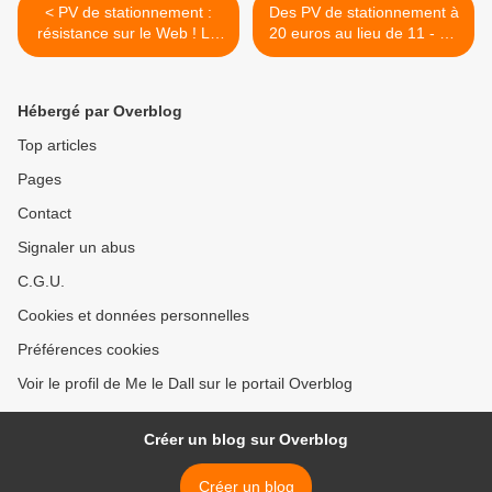
< PV de stationnement :
Des PV de stationnement à
résistance sur le Web ! LE
20 euros au lieu de 11 - LD
DALL Avocat permis
Avocat permis >
Hébergé par Overblog
Top articles
Pages
Contact
Signaler un abus
C.G.U.
Cookies et données personnelles
Préférences cookies
Voir le profil de Me le Dall sur le portail Overblog
Créer un blog sur Overblog
Créer un blog