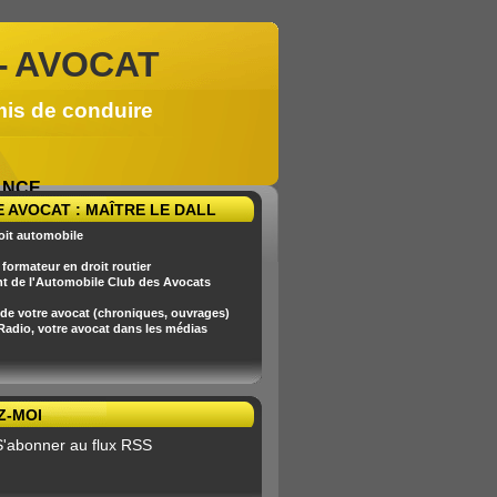
-
AVOCAT
mis de conduire
RANCE
 AVOCAT : MAÎTRE LE DALL
oit automobile
formateur en droit routier
nt de l'Automobile Club des Avocats
 de votre avocat (chroniques, ouvrages)
 Radio, votre avocat dans les médias
Z-MOI
S'abonner au flux RSS