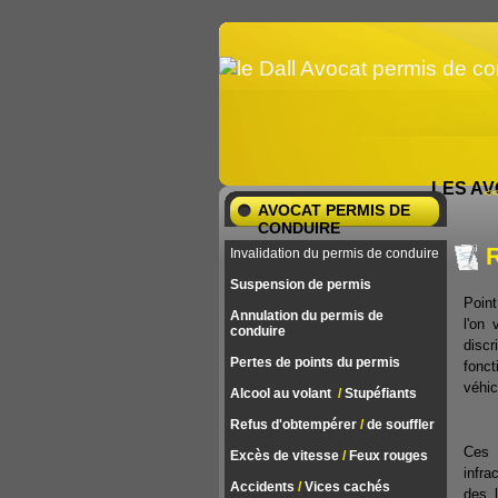
LES AV
<<
AVOCAT PERMIS DE
CONDUIRE
R
Invalidation du permis de conduire
Suspension de permis
Point
Annulation du permis de
l'on
conduire
disc
Pertes de points du permis
fonc
véhic
Alcool au volant
/
Stupéfiants
Refus d'obtempérer
/
de souffler
Ces 
Excès de vitesse
/
Feux rouges
infr
Accidents
/
Vices cachés
des l