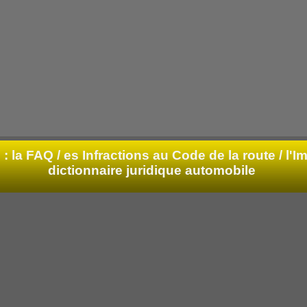
: la FAQ /
es Infractions au Code de la route / l'Im
dictionnaire juridique automobile