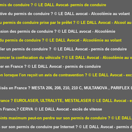
rmis de conduire ?
© LE DALL Avocat- permis de conduire
tive du permis de conduire
?
© LE DALL avocat - Alcoolémie au volant
u permis de conduire prise par le préfet ?
© LE DALL Avocat - Alcool au
sion des permis de conduire ?
© LE DALL avocat - Alcoolémie
 du permis de conduire ?
© LE DALL Avocat - Alcoolémie au volant
uler un permis de conduire ?
© LE DALL Avocat - permis de conduire
oncer la confiscation du véhicule ?
© LE DALL Avocat - Alcoolémie au v
er en France ?
© LE DALL Avocat - permis de conduire
on lorsque l'on reçoit un avis de contravention ?
© LE DALL Avocat - exc
utilisés en France ? MESTA 206, 208, 210, 210 C, MULTANOVA , PARIFLEX
 en France ? EUROLASER, ULTRALYTE, MESTALASER
© LE DALL Avocat - e
 en France,? CERVA
© LE DALL Avocat - excès de vitesse
points maximum peut-on perdre sur son permis de conduire ?
© LE DALL 
sur son permis de conduire par Internet ?
© LE DALL Avocat - permis d