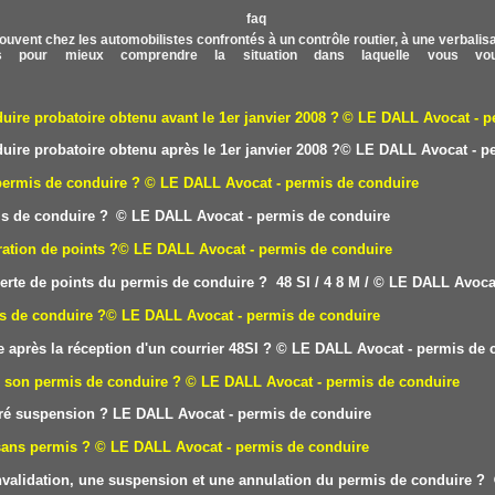
ouvent chez les automobilistes confrontés à un contrôle routier, à une verbalisati
 pour mieux comprendre la situation dans laquelle vous vou
re probatoire obtenu avant le 1er janvier 2008 ?
© LE DALL
Avocat - p
re probatoire obtenu après le 1er janvier 2008 ?
© LE DALL
Avocat - p
permis de conduire ?
© LE DALL Avocat - permis de conduire
is de conduire ?
© LE DALL Avocat - permis de conduire
ation de points ?
© LE DALL Avocat - permis de conduire
erte de points du permis de conduire ? 48 SI /
4
8 M /
© LE DALL Avocat
is de conduire ?
© LE DALL Avocat - permis de conduire
 après la réception d'un courrier 48SI ?
© LE DALL Avocat - permis de 
e son permis de conduire ?
© LE DALL Avocat - permis de conduire
éré suspension ?
LE DAL
L Avocat - permis de conduire
sans permis ?
© LE DALL Avocat - permis de conduire
 invalidation, une suspension et une annulation du permis de conduire ?