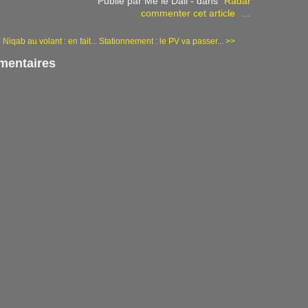
Publié par Me le Dall
-
dans
Radar
commenter cet article
…
 Niqab au volant : en fait...
Stationnement : le PV va passer... >>
entaires