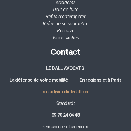
Accidents
Délit de fuite
Refus d'optempérer
Refus de se soumettre
Récidive
Vices cachés
Contact
LE DALL AVOCATS
La défense de votre mobilité E
n régions et à Paris
contact@maitreledall.com
Standard :
09 70 24 04 48
Permanence et urgences :