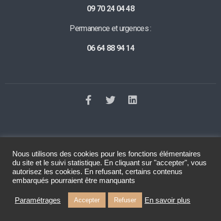
09 70 24 04 48
Permanence et urgences :
06 64 88 94 14
Nous utilisons des cookies pour les fonctions élémentaires
©2023 Tous droits réservés
Le Dall Avocat
. Réalisation
Raphaelle
du site et le suivi statistique. En cliquant sur "accepter", vous
Baut
autorisez les cookies. En refusant, certains contenus
embarqués pourraient être manquants
Paramétrages
En savoir plus
Accepter
Refuser