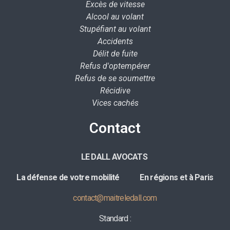
Excès de vitesse
Alcool au volant
Stupéfiant au volant
Accidents
Délit de fuite
Refus d'optempérer
Refus de se soumettre
Récidive
Vices cachés
Contact
LE DALL AVOCATS
La défense de votre mobilité E
n régions et à Paris
contact@maitreledall.com
Standard :