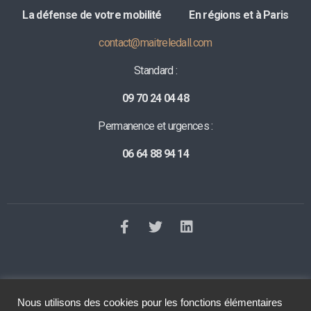
La défense de votre mobilité E
n régions et à Paris
contact@maitreledall.com
Standard :
09 70 24 04 48
Permanence et urgences :
06 64 88 94 14
Nous utilisons des cookies pour les fonctions élémentaires
©2023 Tous droits réservés
Le Dall Avocat
. Réalisation
Raphaelle