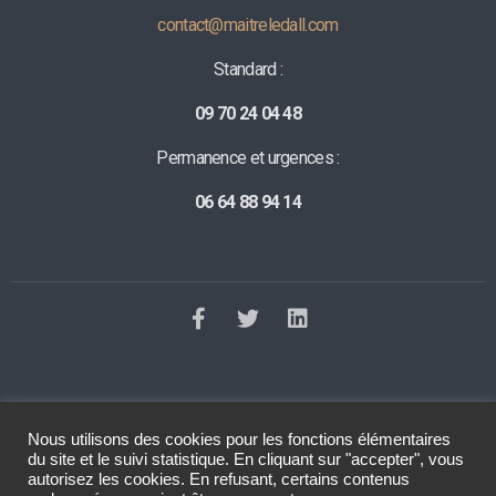
contact@maitreledall.com
Standard :
09 70 24 04 48
Permanence et urgences :
06 64 88 94 14
Nous utilisons des cookies pour les fonctions élémentaires
©2023 Tous droits réservés
Le Dall Avocat
. Réalisation
Raphaelle
du site et le suivi statistique. En cliquant sur "accepter", vous
Baut
autorisez les cookies. En refusant, certains contenus