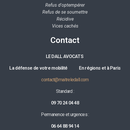
Refus d'optempérer
Refus de se soumettre
Récidive
Vices cachés
Contact
LE DALL AVOCATS
La défense de votre mobilité E
n régions et à Paris
contact@maitreledall.com
Standard :
09 70 24 04 48
Permanence et urgences :
06 64 88 94 14