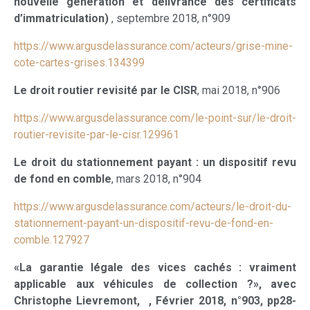
nouvelle génération et délivrance des certificats
d’immatriculation)
, septembre 2018, n°909
https://www.argusdelassurance.com/acteurs/grise-mine-
cote-cartes-grises.134399
Le droit routier revisité par le CISR
, mai 2018, n°906
https://www.argusdelassurance.com/le-point-sur/le-droit-
routier-revisite-par-le-cisr.129961
Le droit du stationnement payant : un dispositif revu
de fond en comble
, mars 2018, n°904
https://www.argusdelassurance.com/acteurs/le-droit-du-
stationnement-payant-un-dispositif-revu-de-fond-en-
comble.127927
«La garantie légale des vices cachés : vraiment
applicable aux véhicules de collection ?», avec
Christophe Lievremont, , Février 2018, n°903, pp28-