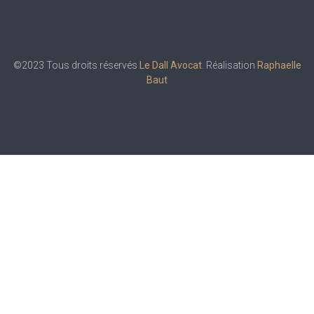
©2023 Tous droits réservés
Le Dall Avocat
. Réalisation
Raphaelle
Baut