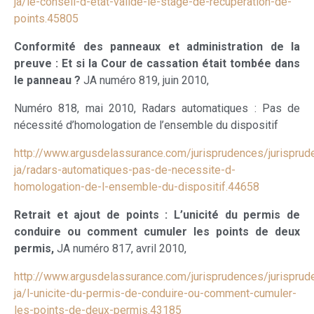
ja/le-conseil-d-etat-valide-le-stage-de-recuperation-de-
points.45805
Conformité des panneaux et administration de la
preuve : Et si la Cour de cassation était tombée dans
le panneau ?
JA numéro 819, juin 2010,
Numéro 818, mai 2010, Radars automatiques : Pas de
nécessité d’homologation de l’ensemble du dispositif
http://www.argusdelassurance.com/jurisprudences/jurisprud
ja/radars-automatiques-pas-de-necessite-d-
homologation-de-l-ensemble-du-dispositif.44658
Retrait et ajout de points : L’unicité du permis de
conduire ou comment cumuler les points de deux
permis,
JA numéro 817, avril 2010,
http://www.argusdelassurance.com/jurisprudences/jurisprud
ja/l-unicite-du-permis-de-conduire-ou-comment-cumuler-
les-points-de-deux-permis.43185