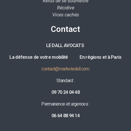
Refus de se soumettre
Récidive
Vices cachés
Contact
LE DALL AVOCATS
La défense de votre mobilité E
n régions et à Paris
contact@maitreledall.com
Standard :
09 70 24 04 48
Permanence et urgences :
06 64 88 94 14