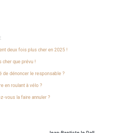
l:
tent deux fois plus cher en 2025 !
s cher que prévu !
gé de dénoncer le responsable ?
 en roulant à vélo ?
z-vous la faire annuler ?
Jean-Baptiste le Dall,