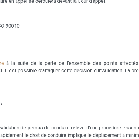
dure en appel se déroulera devant la Cour d’appel.
 CO 90010
re
à la suite de la perte de l’ensemble des points affectés 
 Il est possible d’attaquer cette décision d’invalidation. La pr
cy
invalidation de permis de conduire relève d’une procédure essen
 rapidement le droit de conduire implique le déplacement a minim