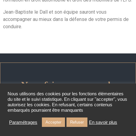
Jean-Baptiste le Dall et son équipe sauront vous
accompagner au mieux dans la défense de votre permis de
conduire.
Nous faisons avancer le
droit des mobilités depuis
Nous utilisons des cookies pour les fonctions élémentaires
du site et le suivi statistique. En cliquant sur "accepter", vous
2006
autorisez les cookies. En refusant, certains contenus
embarqués pourraient être manquants
Paramétrages
En savoir plus
Accepter
Refuser
CONTACTEZ-NOUS !