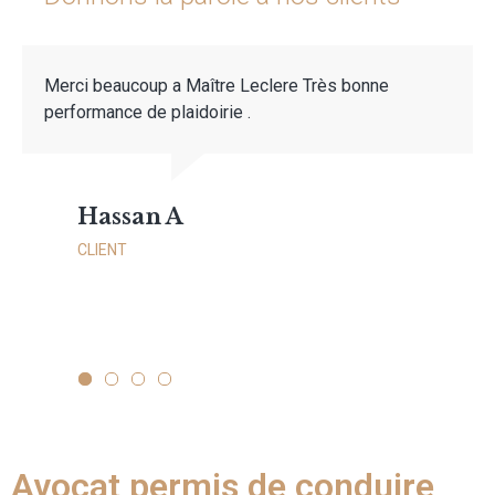
Un grand merci pour ma défense au tribunal de
Besançon, permis récupéré 👍 je recommande ce
cabinet d'avocats
Lilou L.
CLIENTE
1
2
3
4
Avocat permis de conduire