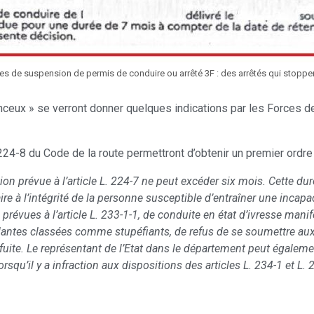
es de suspension de permis de conduire ou arrêté 3F : des arrêtés qui stoppen
nceux » se verront donner quelques indications par les Forces de 
L.224-8 du Code de la route permettront d’obtenir un premier ordre
ion prévue à l’article L. 224-7 ne peut excéder six mois. Cette dur
aire à l’intégrité de la personne susceptible d’entraîner une incapac
évues à l’article L. 233-1-1, de conduite en état d’ivresse manif
ntes classées comme stupéfiants, de refus de se soumettre aux é
e fuite. Le représentant de l’Etat dans le département peut égalem
qu’il y a infraction aux dispositions des articles L. 234-1 et L. 2