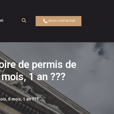
NS
NOUS CONTACTER
oire de permis de
 mois, 1 an ???
ois, 6 mois, 1 an ???