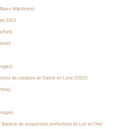
 Alpes-Maritimes)
 en 2023
lfort)
union)
osges)
rmis de conduire en Saône-et-Loire (2022)
itime)
eloupe)
4 Barème de suspension préfectoral du Loir et Cher