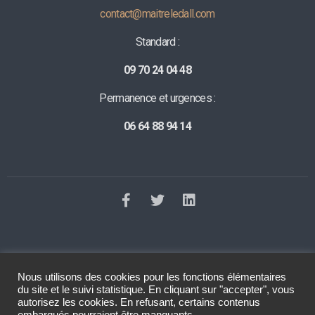
contact@maitreledall.com
Standard :
09 70 24 04 48
Permanence et urgences :
06 64 88 94 14
Nous utilisons des cookies pour les fonctions élémentaires
©2023 Tous droits réservés
Le Dall Avocat
. Réalisation
Raphaelle
du site et le suivi statistique. En cliquant sur "accepter", vous
Baut
autorisez les cookies. En refusant, certains contenus