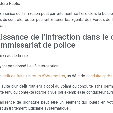
stère Public.
issance de l’infraction peut parfaitement se faire dans la bonne
 du contrôle routier pourrait amener les agents des Forces de l’
lus…
ssance de l’infraction dans le 
mmissariat de police
x cas de figure :
yant pas donné lieu à interception
n
délit de fuite
, un
refus d’obtempérer
, un délit de
conduite après
 suite d’un délit routiers alcool au volant ou conduite sans per
pte tenu du contexte (garde à vue par exemple) le conducteur aur
 l’absence de signature peut être un élément qui jouera en vo
et un traitement judiciaire systématique…