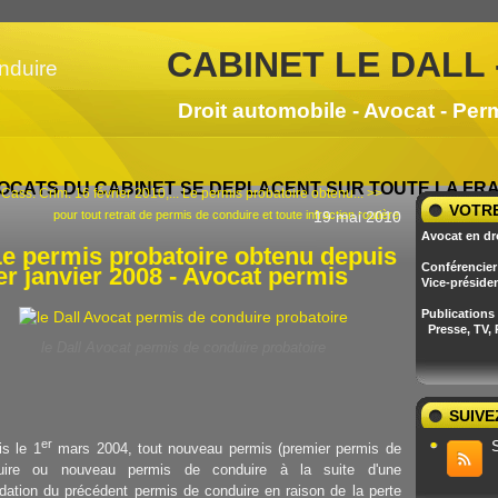
CABINET LE DALL 
Droit automobile - Avocat - Per
OCATS DU CABINET SE DEPLACENT SUR TOUTE LA F
Cass. Crim. 16 février 2010,...
Le permis probatoire obtenu... >>
VOTRE
pour tout retrait de permis de conduire et toute infraction routière
19 mai 2010
Avocat en dr
e permis probatoire obtenu depuis
Conférencier 
er janvier 2008 - Avocat permis
Vice-préside
Publications
Presse, TV,
le Dall Avocat permis de conduire probatoire
SUIVE
er
s le 1
mars 2004, tout nouveau permis (premier permis de
uire ou nouveau permis de conduire à la suite d'une
idation du précédent permis de conduire en raison de la perte