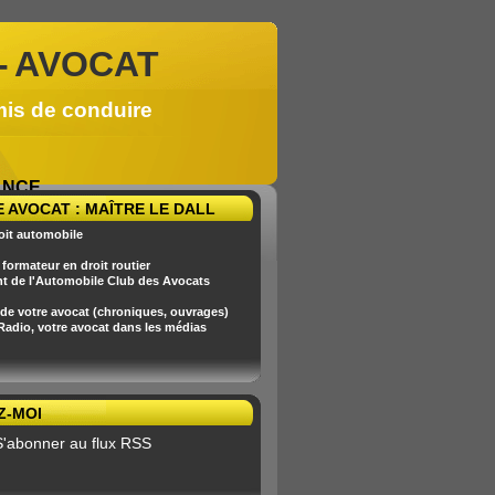
-
AVOCAT
mis de conduire
RANCE
 AVOCAT : MAÎTRE LE DALL
oit automobile
formateur en droit routier
nt de l'Automobile Club des Avocats
 de votre avocat (chroniques, ouvrages)
 Radio, votre avocat dans les médias
Z-MOI
S'abonner au flux RSS