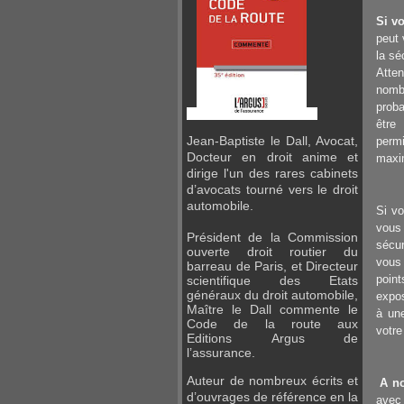
Si v
peut 
la sé
Atten
nomb
proba
être
Jean-Baptiste le Dall, Avocat,
permi
Docteur en droit anime et
maxim
dirige l'un des rares cabinets
d’avocats tourné vers le droit
automobile.
Si vo
vous 
Président de la Commission
sécu
ouverte droit routier du
vous 
barreau de Paris, et Directeur
poin
scientifique des Etats
généraux du droit automobile,
expo
Maître
le Dall commente le
à un
Code de la route aux
votre
Editions
Argus de
l’assurance.
Auteur de nombreux écrits et
A no
d’ouvrages de référence en la
avec