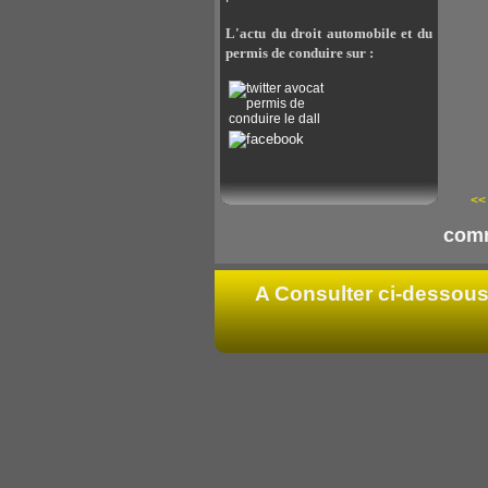
L'actu du droit automobile et du
permis de conduire sur :
<< 
comm
A Consulter ci-dessous 