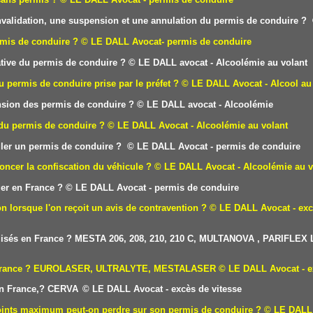
 invalidation, une suspension et une annulation du permis de conduire ?
rmis de conduire ?
© LE DALL Avocat- permis de conduire
tive du permis de conduire
?
© LE DALL avocat - Alcoolémie au volant
u permis de conduire prise par le préfet ?
© LE DALL Avocat - Alcool au
sion des permis de conduire ?
© LE DALL avocat - Alcoolémie
 du permis de conduire ?
© LE DALL Avocat - Alcoolémie au volant
uler un permis de conduire ?
© LE DALL Avocat - permis de conduire
oncer la confiscation du véhicule ?
© LE DALL Avocat - Alcoolémie au v
er en France ?
© LE DALL Avocat - permis de conduire
on lorsque l'on reçoit un avis de contravention ?
© LE DALL Avocat - exc
utilisés en France ? MESTA 206, 208, 210, 210 C, MULTANOVA , PARIFLEX
 en France ? EUROLASER, ULTRALYTE, MESTALASER
© LE DALL Avocat - e
 en France,? CERVA
© LE DALL Avocat - excès de vitesse
points maximum peut-on perdre sur son permis de conduire ?
© LE DALL 