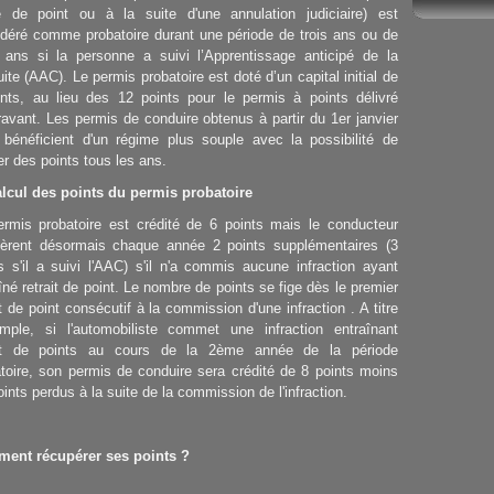
le de point ou à la suite d'une annulation judiciaire) est
déré comme probatoire durant une période de trois ans ou de
 ans si la personne a suivi l’Apprentissage anticipé de la
ite (AAC). Le permis probatoire est doté d’un capital initial de
ints, au lieu des 12 points pour le permis à points délivré
avant. Les permis de conduire obtenus à partir du 1er janvier
 bénéficient d'un régime plus souple avec la possibilité de
r des points tous les ans.
alcul des points du permis probatoire
ermis probatoire est crédité de 6 points mais le conducteur
ièrent désormais chaque année 2 points supplémentaires (3
s s'il a suivi l'AAC) s'il n'a commis aucune infraction ayant
îné retrait de point. Le nombre de points se fige dès le premier
it de point consécutif à la commission d'une infraction . A titre
emple, si l'automobiliste commet une infraction entraînant
ait de points au cours de la 2ème année de la période
toire, son permis de conduire sera crédité de 8 points moins
oints perdus à la suite de la commission de l'infraction.
ent récupérer ses points ?