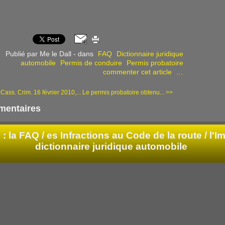
Publié par Me le Dall
-
dans
FAQ
Dictionnaire juridique
automobile
Permis de conduire
Permis probatoire
commenter cet article
…
Cass. Crim. 16 février 2010,...
Le permis probatoire obtenu... >>
entaires
: la FAQ /
es Infractions au Code de la route / l'Im
dictionnaire juridique automobile