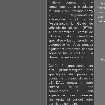
matière comme le «
maxim
contentieux de la circulation
décal
routière » aux Editions Lamy
bonu
« Réglementation
vous
automobile » (Argus de
celui-
l’Assurance), le Guide du
véhicule de collection (ETAI),
il est membre du comité de
pilotage du périodique
spécialisé « La Jurisprudence
automobile ». Vous pouvez
également retrouver chaque
semaine Me le Dall pour la
chronique auto sur lci.fr
Co
Confronté quotidiennement
aux problématiques très
spécifiques du permis à
points, le cabinet d'avocats
LE DALL mettra à votre
service toutes ses
compétences et son
expérience pour préserver
vos droits et surtout votre
permis de conduire.