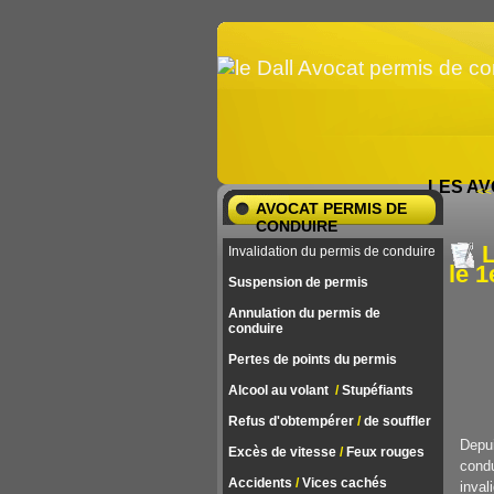
LES AV
<< 
AVOCAT PERMIS DE
CONDUIRE
L
Invalidation du permis de conduire
le 1
Suspension de permis
Annulation du permis de
conduire
Pertes de points du permis
Alcool au volant
/
Stupéfiants
Refus d'obtempérer
/
de souffler
Depui
Excès de vitesse
/
Feux rouges
cond
Accidents
/
Vices cachés
inval