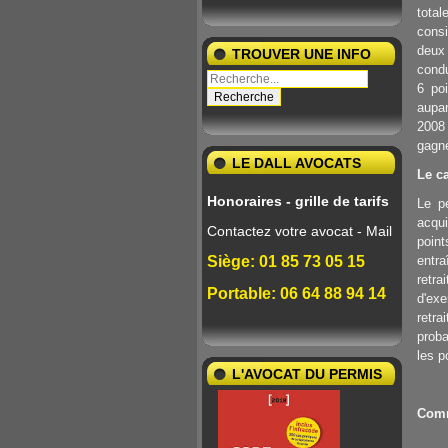
tota
consi
deux
TROUVER UNE INFO
condu
6 po
aupar
2008
gagne
LE DALL AVOCATS
Le c
Honoraires - grille de tarifs
Le p
acqu
Contactez votre avocat - Mail
point
Siège: 01 85 73 05 15
entra
retra
Portable: 06 64 88 94 14
d'ex
retr
proba
les p
L'AVOCAT DU PERMIS
Comm