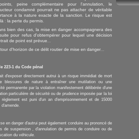
oints, peine complémentaire pour l'annulation, le
ucteur condamné pourrait ne pas attacher de véritable
rtance à la nature exacte de la sanction. Le risque est
là : la perte du permis.
ans bien des cas, la mise en danger accompagnera des
suite pour refus d'obtempérer pour lequel une décision
trait de point est prévue...
 tour d'horizon de ce délit routier de mise en danger...
cle 223-1 du Code pénal
ait d'exposer directement autrui à un risque immédiat de mort
e blessures de nature à entraîner une mutilation ou une
mité permanente par la violation manifestement délibérée d'une
ation particulière de sécurité ou de prudence imposée par la loi
e règlement est puni d'un an d'emprisonnement et de 15000
s d'amende.
se en danger d'autrui peut également conduire au prononcé de
es de suspension , d'annulation de permis de conduire ou de
scation du véhicule.