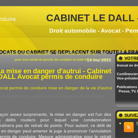
CABINET LE DALL 
Droit automobile - Avocat - Per
OCATS DU CABINET SE DEPLACENT SUR TOUTE LA F
La conduite malgré invalidation...
La conduite sans permis -... >>
VOTRE
pour tout retrait de permis de conduire et toute infraction routière
14 mai 2010
Avocat en dr
a mise en danger d'autrui - Cabinet
Conférencier 
DALL Avocat permis de conduire
Vice-préside
Publications
Presse, TV,
vocat permis de conduire mise en danger de la vie d'autrui
açon assez surprenante, la mise en danger est l'un des
SUIVE
es délits routiers pour lequel une condamnation
traînera pas de retrait de points. Pour autant, ce délit de
 en danger peut amener le juge à prononcer l'annulation
ermis de conduire. Mesure administrative pour le retrait