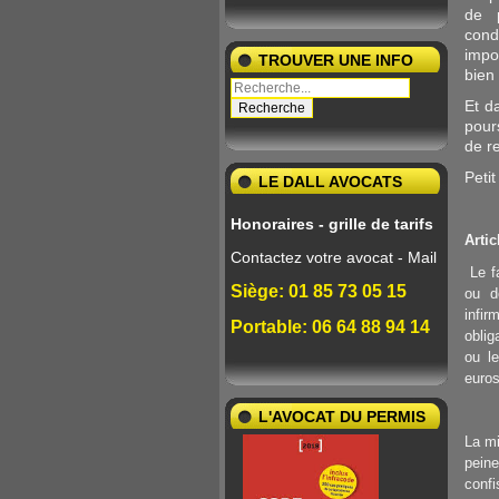
de p
cond
impo
TROUVER UNE INFO
bien 
Et d
pour
de re
Petit
LE DALL AVOCATS
Honoraires - grille de tarifs
Arti
Contactez votre avocat - Mail
Le f
Siège: 01 85 73 05 15
ou d
infir
Portable: 06 64 88 94 14
oblig
ou l
euro
L'AVOCAT DU PERMIS
La mi
pein
confi