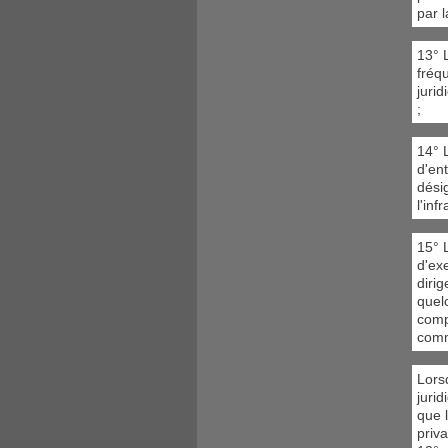
par l
13° L
fréq
jurid
;
14° L
d'en
dési
l'infr
15° 
d'ex
dirig
quel
comp
comm
Lors
juri
que 
priva