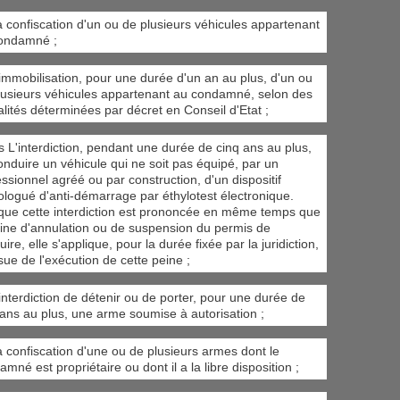
a confiscation d'un ou de plusieurs véhicules appartenant
ondamné ;
'immobilisation, pour une durée d'un an au plus, d'un ou
lusieurs véhicules appartenant au condamné, selon des
lités déterminées par décret en Conseil d'Etat ;
is L'interdiction, pendant une durée de cinq ans au plus,
onduire un véhicule qui ne soit pas équipé, par un
ssionnel agréé ou par construction, d'un dispositif
logué d'anti-démarrage par éthylotest électronique.
que cette interdiction est prononcée en même temps que
eine d'annulation ou de suspension du permis de
ire, elle s'applique, pour la durée fixée par la juridiction,
ssue de l'exécution de cette peine ;
'interdiction de détenir ou de porter, pour une durée de
 ans au plus, une arme soumise à autorisation ;
a confiscation d'une ou de plusieurs armes dont le
mné est propriétaire ou dont il a la libre disposition ;