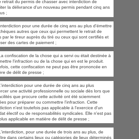
e retrait du permis de chasser avec interdiction de
iciter la délivrance d'un nouveau permis pendant cinq ans
us ;
'interdiction pour une durée de cinq ans au plus d'émettre
chèques autres que ceux qui permettent le retrait de
 par le tireur auprès du tiré ou ceux qui sont certifiés et
liser des cartes de paiement ;
a confiscation de la chose qui a servi ou était destinée à
ttre l'infraction ou de la chose qui en est le produit.
efois, cette confiscation ne peut pas être prononcée en
re de délit de presse ;
L'interdiction pour une durée de cinq ans au plus
ercer une activité professionnelle ou sociale dès lors que
acilités que procure cette activité ont été sciemment
sées pour préparer ou commettre l'infraction. Cette
diction n'est toutefois pas applicable à l'exercice d'un
t électif ou de responsabilités syndicales. Elle n'est pas
plus applicable en matière de délit de presse ;
'interdiction, pour une durée de trois ans au plus, de
ître dans certains lieux ou catégories de lieux déterminés