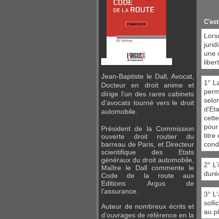
C'est
Lors
juri
une 
liber
Jean-Baptiste le Dall, Avocat,
1° L
Docteur en droit anime et
perm
dirige l'un des rares cabinets
selo
d’avocats tourné vers le droit
d'Eta
automobile.
cette
pour
Président de la Commission
titr
ouverte droit routier du
condu
barreau de Paris, et Directeur
scientifique des Etats
généraux du droit automobile,
2° L
Maître
le Dall commente le
duré
Code de la route aux
Editions
Argus de
l’assurance.
3° L
soll
Auteur de nombreux écrits et
au pl
d’ouvrages de référence en la