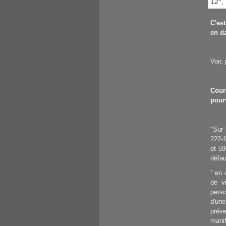
12°, 
C'est
en d
Voir,
Cour
pour
"Sur 
222-1
et 59
défau
" en 
de v
perso
d'un
prév
mani