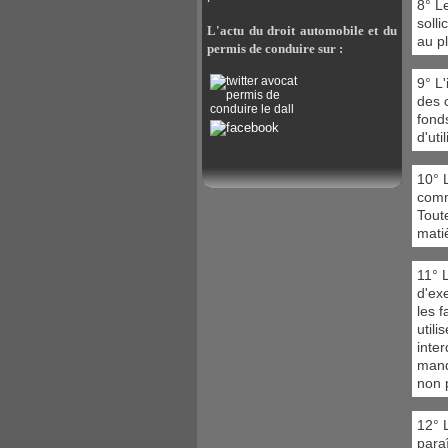
8° L
soll
L'actu du droit automobile et du
au pl
permis de conduire sur :
9° L
des 
fonds
d'uti
10° L
comme
Tout
matiè
11° 
d'ex
les f
utili
inter
manda
non 
12° L
para