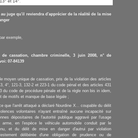
13° et 14°.
 au juge qu'il reviendra d'apprécier de la réalité de la mise
anger
 par exemple,
 de cassation, chambre criminelle, 3 juin 2008, n° de
voi: 07-84139
le moyen unique de cassation, pris de la violation des articles
3, 4°, 121-3, 132-2 et 223-1 du code pénal et des articles 431
3 du code de procédure pénale et de la règle non bis in idem,
t de motifs et manque de base légale ;
ce que l'arrêt attaqué a déclaré Nourdine X... coupable du délit
iolences volontaires n'ayant entraîné aucune incapacité sur
nnes dépositaires de l'autorité publique aggravé par l'usage
e arme, en l'espèce le véhicule automobile conduit par le
enu, et du délit de mise en danger d'autrui par violation
festement délibérée d'une obligation de prudence ou de