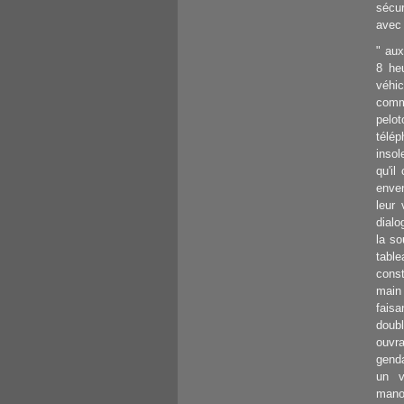
sécur
avec 
" aux
8 he
véhic
comm
pelot
télé
insol
qu'il
enven
leur 
dialo
la so
tabl
const
main 
faisa
doubl
ouvr
genda
un v
manoe