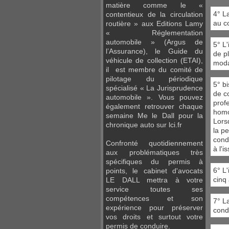
matière comme le «
4° L
contentieux de la circulation
au c
routière » aux Editions Lamy
« Réglementation
automobile » (Argus de
5° L
l’Assurance), le Guide du
de p
véhicule de collection (ETAI),
moda
il est membre du comité de
pilotage du périodique
5° b
spécialisé « La Jurisprudence
de c
automobile ». Vous pouvez
profe
également retrouver chaque
homo
semaine Me le Dall pour la
Lors
chronique auto sur lci.fr
la p
condu
Confronté quotidiennement
à l'i
aux problématiques très
spécifiques du permis à
6° L
points, le cabinet d'avocats
cinq
LE DALL mettra à votre
service toutes ses
compétences et son
7° L
expérience pour préserver
conda
vos droits et surtout votre
permis de conduire.