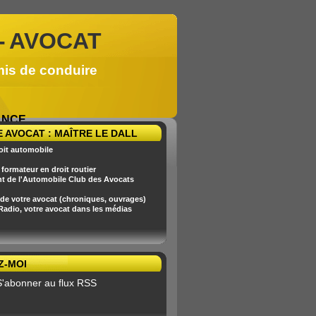
-
AVOCAT
mis de conduire
RANCE
 AVOCAT : MAÎTRE LE DALL
oit automobile
formateur en droit routier
nt de l'Automobile Club des Avocats
 de votre avocat (chroniques, ouvrages)
 Radio, votre avocat dans les médias
Z-MOI
S'abonner au flux RSS