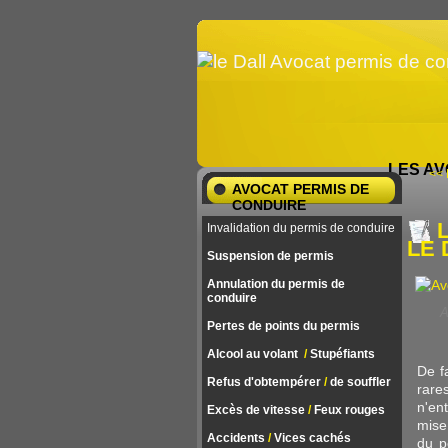
LES AV
<< 
AVOCAT PERMIS DE
CONDUIRE
L
Invalidation du permis de conduire
LE 
Suspension de permis
Annulation du permis de
conduire
A
Pertes de points du permis
Alcool au volant
/
Stupéfiants
De f
Refus d'obtempérer
/
de souffler
rar
n'en
Excès de vitesse
/
Feux rouges
mise
Accidents
/
Vices cachés
du p