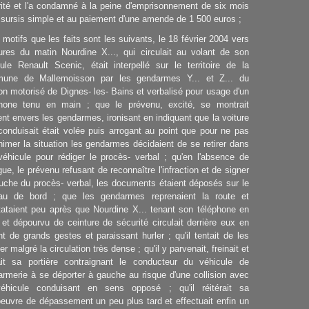
ité et l'a condamné à la peine d'emprisonnement de six mois
sursis simple et au paiement d'une amende de 1 500 euros ;
 motifs que les faits sont les suivants, le 18 février 2004 vers
ures du matin Nourdine X..., qui circulait au volant de son
ule Renault Scenic, était interpellé sur le territoire de la
une de Mallemoisson par les gendarmes Y... et Z... du
on motorisé de Dignes- les- Bains et verbalisé pour usage d'un
phone tenu en main ; que le prévenu, excité, se montrait
ent envers les gendarmes, ironisant en indiquant que la voiture
 conduisait était volée puis arrogant au point que pour ne pas
imer la situation les gendarmes décidaient de se retirer dans
véhicule pour rédiger le procès- verbal ; qu'en l'absence de
gue, le prévenu refusant de reconnaître l'infraction et de signer
uche du procès- verbal, les documents étaient déposés sur le
eau de bord ; que les gendarmes reprenaient la route et
ataient peu après que Nourdine X... tenant son téléphone en
et dépourvu de ceinture de sécurité circulait derrière eux en
nt de grands gestes et paraissant hurler ; qu'il tentait de les
er malgré la circulation très dense ; qu'il y parvenait, freinait et
ait sa portière contraignant le conducteur du véhicule de
rmerie à se déporter à gauche au risque d'une collision avec
éhicule conduisant en sens opposé ; qu'il réitérait sa
uvre de dépassement un peu plus tard et effectuait enfin un