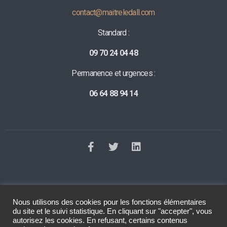
contact@maitreledall.com
Standard :
09 70 24 04 48
Permanence et urgences :
06 64 88 94 14
Nous utilisons des cookies pour les fonctions élémentaires
©2023 Tous droits réservés
Le Dall Avocat
. Réalisation
Raphaelle
du site et le suivi statistique. En cliquant sur "accepter", vous
Baut
autorisez les cookies. En refusant, certains contenus