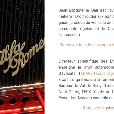
Jean-Baptiste le Dall est l’
matière : Droit routier aux édi
guide juridique du véhicule de c
commente également le Cod
l’assurance).
Retrouvez tous les ouvrages de
Directeur scientifique des E
enseigne le droit automobil
d’avocats : l’
ERAGE l’Ecole rég
à ce titre qu’il assure la form
Barreau de Val de Briey. Il in
Nord-Ouest, l’EFB l’école de 
Ecole des Avocats conseils ou 
Retrouvez égalemen