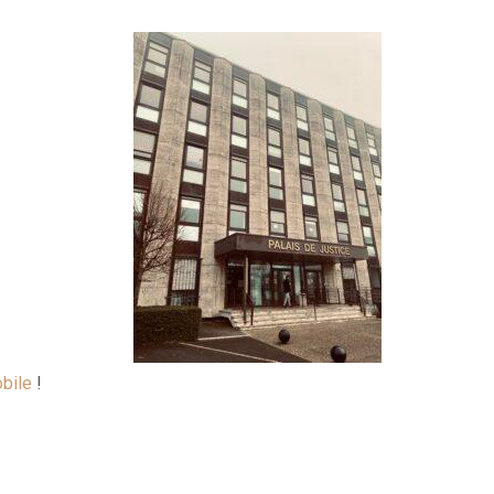
bile
!