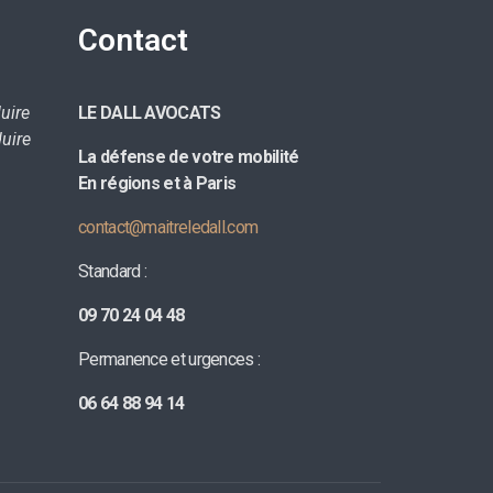
Contact
uire
LE DALL AVOCATS
uire
La défense de votre mobilité
E
n régions et à Paris
contact@maitreledall.com
Standard :
09 70 24 04 48
Permanence et urgences :
06 64 88 94 14