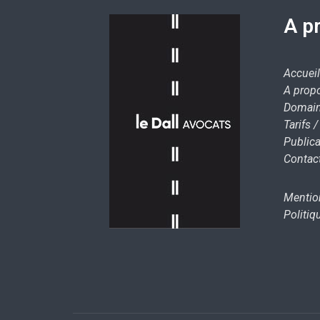
A p
Accueil
A prop
Domain
Tarifs 
Publica
Contac
Mentio
Politiq